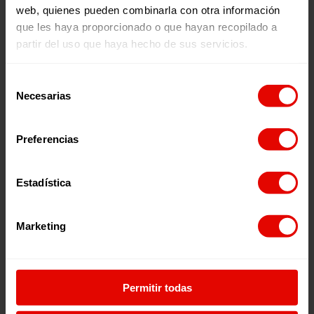
web, quienes pueden combinarla con otra información
que les haya proporcionado o que hayan recopilado a
partir del uso que haya hecho de sus servicios.
Publicaciones relacionadas:
Selección
Necesarias
de
consentimiento
Preferencias
Estadística
Memorias
Revista trimestral
INFORME ANUAL
REVISTA TRIMESTRAL N
Marketing
ENTRECULTURAS 2025
101
Permitir todas
2026
2026