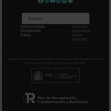
Facebook
X
YouTube
Instagram
LinkedIn
Bluesky
Apellidos
Correo electrónico *
Únete al equipo
Privacidad
Voluntariado
Accesibilidad
Prensa
Cookies
Acepto la
Política de Privacidad
*
Aviso legal
Desde ENTRECULTURAS FE Y ALEGRÍA ESPAÑA
trataremos los datos aportados en calidad de
Responsable del tratamiento con la finalidad de…
Seguir
leyendo
.
Página web financiada por el Plan de Recuperación, Transformación y
Resiliencia de España «Next Generation EU»
Suscribirme