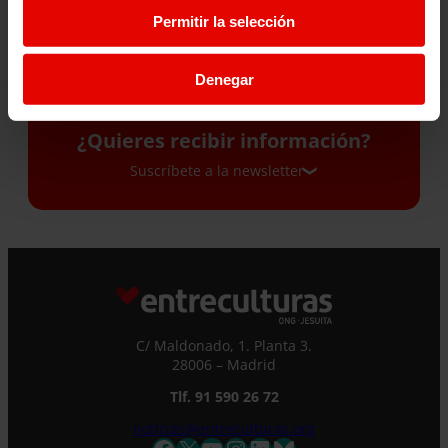
Permitir la selección
Denegar
¿Quieres recibir información?
Suscríbete a la newsletter
Suscríbete a la newsletter
Si quieres recibir nuestra newsletter mensual
y los correos puntuales en los que te
ofrecemos información, no dejes de completar
C/ Maldonado, 1. Planta 3.
este formulario. Al instante, te daremos de
28006 – Madrid
alta en nuestra base de datos y podrás estar
Tlf. 91 590 26 72
al tanto de todas las novedades.
noticias@entreculturas.org
Nombre *