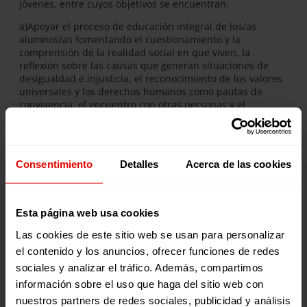
Jóvenes, entre cuyos objetivos se encuentran:
a)Apoyar el proceso de educación integral de los/as
alumnos/as fomentando el cuestionamiento y la
comprensión de la realidad social en que viven, la
reflexión sobre las causas que generan situaciones de
desigualdad e injusticia, el reconocimiento de los valores
universales y los derechos humanos como pautas de
convivencia, el encuentro con otras personas y el
desarrollo de los sentimientos de pertenencia a la
comunidad global y local.
b) Impulsar la participación de los/as alumnos/as como
ciudadanos activos y responsables que asumen de
Consentimiento
Detalles
Acerca de las cookies
manera crítica, reflexiva y progresiva el ejercicio de sus
derechos y deberes, participando en la sociedad con
conciencia de su capacidad para construir un mundo más
justo para todos y todas.
Esta página web usa cookies
c) Experimentar que el cambio social es posible a través
Las cookies de este sitio web se usan para personalizar
de la organización y realización de actividades solidarias.
d) Aumentar los conocimientos para comprender mejor la
el contenido y los anuncios, ofrecer funciones de redes
realidad social y la capacidad crítica a través de la
sociales y analizar el tráfico. Además, compartimos
formación y la reflexión crítica.
información sobre el uso que haga del sitio web con
d) Favorecer el crecimiento personal del alumnado y el
aprendizaje de habilidades para la vida.
nuestros partners de redes sociales, publicidad y análisis