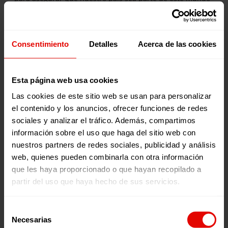
donde todas las personas tengan la oportunidad de
prosperar, donde se garantice la igualdad de
oportunidades, donde se protejan los derechos humanos
y el planeta y donde se promueva una cultura de respeto
Consentimiento
Detalles
Acerca de las cookies
y solidaridad.
DESCARGAR
Esta página web usa cookies
Las cookies de este sitio web se usan para personalizar
Publicaciones relacionadas:
el contenido y los anuncios, ofrecer funciones de redes
sociales y analizar el tráfico. Además, compartimos
información sobre el uso que haga del sitio web con
nuestros partners de redes sociales, publicidad y análisis
web, quienes pueden combinarla con otra información
que les haya proporcionado o que hayan recopilado a
partir del uso que haya hecho de sus servicios.
Selección
Memorias
Revista trimestral
Necesarias
de