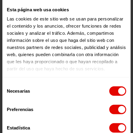
Esta página web usa cookies
Las cookies de este sitio web se usan para personalizar
el contenido y los anuncios, ofrecer funciones de redes
sociales y analizar el tráfico. Además, compartimos
información sobre el uso que haga del sitio web con
nuestros partners de redes sociales, publicidad y análisis
Memorias
Revista trimestral
web, quienes pueden combinarla con otra información
INFORME ANUAL
REVISTA TRIMESTRAL N
que les haya proporcionado o que hayan recopilado a
ENTRECULTURAS 2025
101
partir del uso que haya hecho de sus servicios.
Selección
Necesarias
de
2026
2026
consentimiento
Preferencias
Estadística