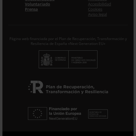
Voluntariado
Accesibilidad
Prensa
Cookies
Acepto la
Política de Privacidad
*
Aviso legal
Desde ENTRECULTURAS FE Y ALEGRÍA ESPAÑA
trataremos los datos aportados en calidad de
Responsable del tratamiento con la finalidad de…
Seguir
leyendo
.
Página web financiada por el Plan de Recuperación, Transformación y
Resiliencia de España «Next Generation EU»
Suscribirme