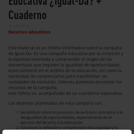
Cuaderno
12 mayo 2015
Recursos educativos
Este material es un folleto informativo sobre la campaña
de Igual-Da. Es una campaña educativa por la inclusión y
la equidad orientada a comprender el origen de las
desventajas que impiden la igualdad de oportunidades,
especialmente en el ámbito de la educación, así como la
necesidad de compensarlas para transformar las
realidades de exclusión. Además podemos encontrar los
recursos de la campaña.
este folleto va acompañado de un cuarderno explicativo.
Los objetivos planteados de esta campaña son:
Sensibilizar sobre los procesos de exclusión asociados a la
desigualdad de oportunidades, especialmente en el
ejercicio del derecho a la educación.
Favorecer la reflexión y comprensión de la equidad y la
inclusión como parte de las actitudes, estrategias y