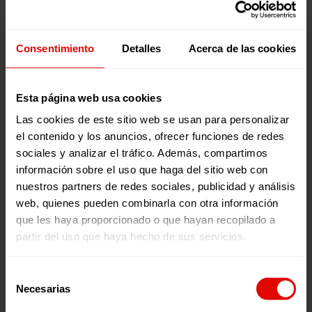
políticas encaminadas a la igualdad de oportunidades,
haciendo hincapié en el ámbito educativo.
Promover actitudes y valores que faciliten la participación
activa a nivel local y global en la transformación de
Consentimiento
Detalles
Acerca de las cookies
procesos de exclusión, conectando con otras iniciativas
sociales con este mismo fin.
Esta página web usa cookies
Las cookies de este sitio web se usan para personalizar
Publicaciones relacionadas:
el contenido y los anuncios, ofrecer funciones de redes
sociales y analizar el tráfico. Además, compartimos
información sobre el uso que haga del sitio web con
nuestros partners de redes sociales, publicidad y análisis
web, quienes pueden combinarla con otra información
que les haya proporcionado o que hayan recopilado a
partir del uso que haya hecho de sus servicios.
Memorias
Revista trimestral
Selección
INFORME ANUAL
REVISTA TRIMESTRAL N
Necesarias
de
ENTRECULTURAS 2025
101
consentimiento