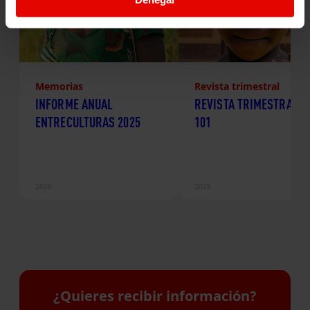
Memorias
Revista trimestral
INFORME ANUAL
REVISTA TRIMESTRAL N
ENTRECULTURAS 2025
101
2026
2026
¿Quieres recibir información?