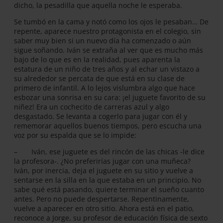
dicho, la pesadilla que aquella noche le esperaba.
Se tumbó en la cama y notó como los ojos le pesaban… De
repente, aparece nuestro protagonista en el colegio, sin
saber muy bien si un nuevo día ha comenzado o aún
sigue soñando. Iván se extraña al ver que es mucho más
bajo de lo que es en la realidad, pues aparenta la
estatura de un niño de tres años y al echar un vistazo a
su alrededor se percata de que está en su clase de
primero de infantil. A lo lejos vislumbra algo que hace
esbozar una sonrisa en su cara: ¡el juguete favorito de su
niñez! Era un cochecito de carreras azul y algo
desgastado. Se levanta a cogerlo para jugar con él y
rememorar aquellos buenos tiempos, pero escucha una
voz por su espalda que se lo impide:
– Iván, ese juguete es del rincón de las chicas -le dice
la profesora-. ¿No preferirías jugar con una muñeca?
Iván, por inercia, deja el juguete en su sitio y vuelve a
sentarse en la silla en la que estaba en un principio. No
sabe qué está pasando, quiere terminar el sueño cuanto
antes. Pero no puede despertarse. Repentinamente,
vuelve a aparecer en otro sitio. Ahora está en el patio,
reconoce a Jorge, su profesor de educación física de sexto