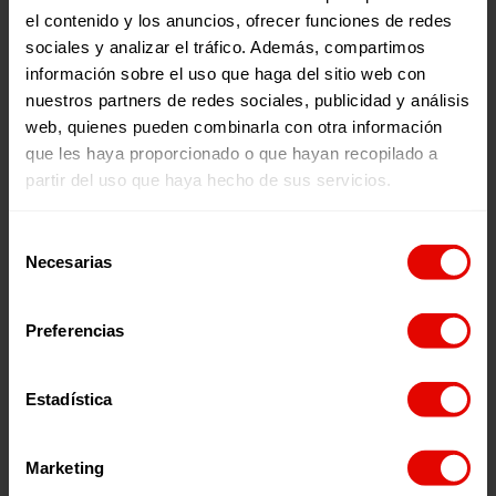
el contenido y los anuncios, ofrecer funciones de redes
Memorias
Revista trimestral
sociales y analizar el tráfico. Además, compartimos
INFORME ANUAL
REVISTA TRIMESTRAL N
información sobre el uso que haga del sitio web con
ENTRECULTURAS 2025
101
nuestros partners de redes sociales, publicidad y análisis
web, quienes pueden combinarla con otra información
que les haya proporcionado o que hayan recopilado a
partir del uso que haya hecho de sus servicios.
2026
2026
Selección
Necesarias
de
consentimiento
Preferencias
¿Quieres recibir información?
Estadística
Suscríbete a la newsletter
Marketing
Suscríbete a la newsletter