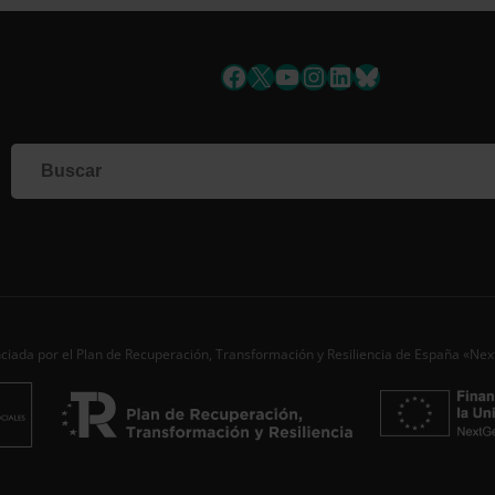
uscríbete a la newslett
Facebook
X
YouTube
Instagram
LinkedIn
Bluesky
Si qu
corr
info
Al i
dato
Nomb
Apell
ciada por el Plan de Recuperación, Transformación y Resiliencia de España «Ne
Corre
Ac
Desde