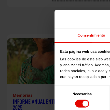
Consentimiento
Esta página web usa cookie
Las cookies de este sitio we
y analizar el tráfico. Ademá
redes sociales, publicidad y
que hayan recopilado a parti
Selección
Necesarias
de
Memorias
INFORME ANUAL ENTRECULTURAS
consentimiento
2025