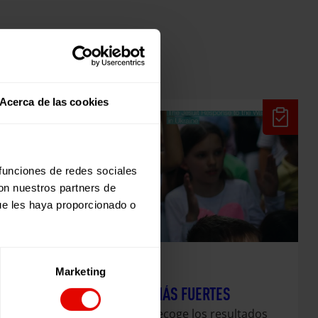
Acerca de las cookies
 funciones de redes sociales
con nuestros partners de
ue les haya proporcionado o
Marketing
Evaluaciones
JUNTAS SOMOS MÁS FUERTES
Esta publicación recoge los resultados