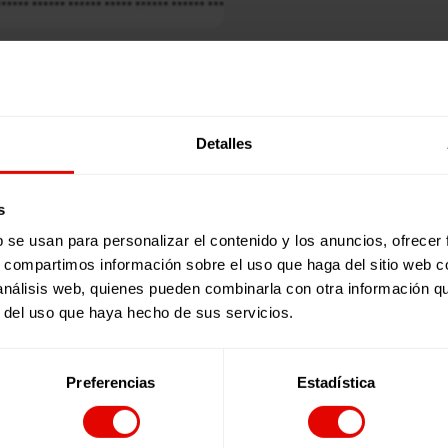
Publicaciones relacionadas:
Detalles
s
b se usan para personalizar el contenido y los anuncios, ofrecer
s, compartimos información sobre el uso que haga del sitio web 
 análisis web, quienes pueden combinarla con otra información q
r del uso que haya hecho de sus servicios.
Preferencias
Estadística
Revista trimestral
REVISTA TRIMESTRAL Nº 101
En este número de la revista de