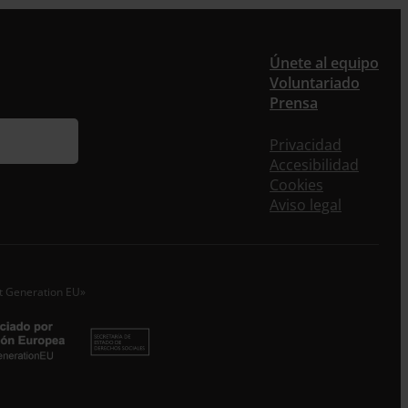
er
Únete al equipo
Voluntariado
Prensa
ieres recibir nuestra newsletter mensual y los
eos puntuales en los que te ofrecemos
Privacidad
rmación, no dejes de completar este formulario.
Accesibilidad
nstante, te daremos de alta en nuestra base de
Cookies
s y podrás estar al tanto de todas las novedades.
Aviso legal
re *
idos
xt Generation EU»
o electrónico *
epto la
Política de Privacidad
*
 ENTRECULTURAS FE Y ALEGRÍA ESPAÑA trataremos los datos