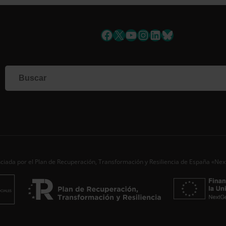
uscríbete a la newslett
Facebook
X
YouTube
Instagram
LinkedIn
Bluesky
Si qu
corr
info
Al i
dato
Nomb
Apell
ciada por el Plan de Recuperación, Transformación y Resiliencia de España «Ne
Corre
Ac
Desde