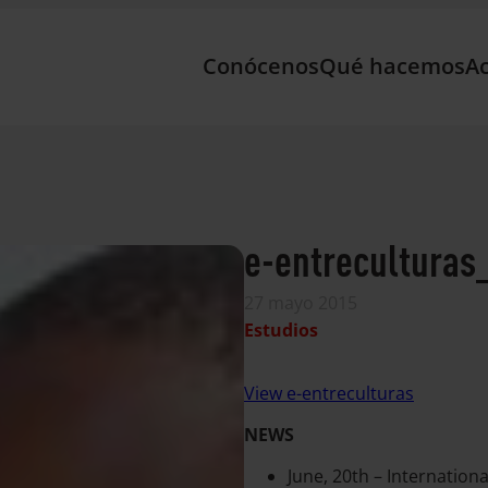
Conócenos
Qué hacemos
Ac
e-entreculturas
27 mayo 2015
Estudios
View e-entreculturas
NEWS
June, 20th – Internation