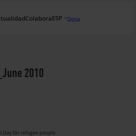
ESP
tualidad
Colabora
Dona
_June 2010
al Day for refugee people