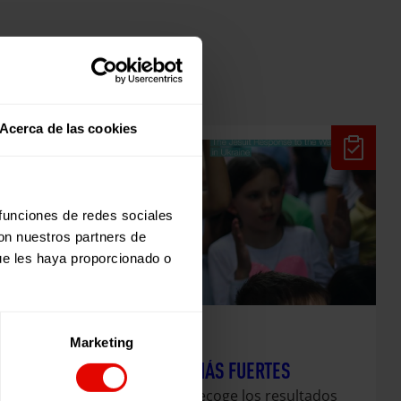
Acerca de las cookies
 funciones de redes sociales
con nuestros partners de
ue les haya proporcionado o
Marketing
Evaluaciones
JUNTAS SOMOS MÁS FUERTES
Esta publicación recoge los resultados