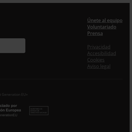
er
Únete al equipo
Voluntariado
Prensa
ieres recibir nuestra newsletter mensual y los
eos puntuales en los que te ofrecemos
Privacidad
rmación, no dejes de completar este formulario.
Accesibilidad
nstante, te daremos de alta en nuestra base de
Cookies
s y podrás estar al tanto de todas las novedades.
Aviso legal
re *
idos
xt Generation EU»
o electrónico *
epto la
Política de Privacidad
*
 ENTRECULTURAS FE Y ALEGRÍA ESPAÑA trataremos los datos