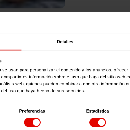
Publicaciones relacionadas:
Detalles
s
b se usan para personalizar el contenido y los anuncios, ofrecer
s, compartimos información sobre el uso que haga del sitio web 
 análisis web, quienes pueden combinarla con otra información q
r del uso que haya hecho de sus servicios.
Preferencias
Estadística
Revista trimestral
REVISTA TRIMESTRAL Nº 101
En este número de la revista de