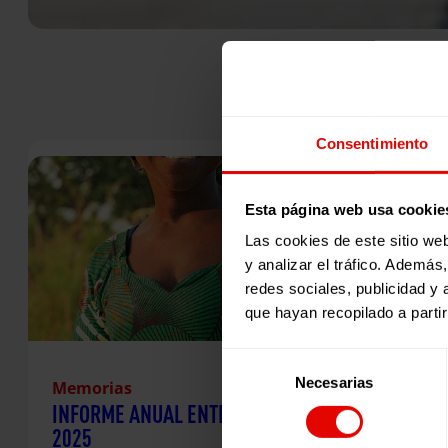
Consentimiento
Esta página web usa cookie
Las cookies de este sitio we
y analizar el tráfico. Ademá
redes sociales, publicidad y
que hayan recopilado a parti
Selección
Necesarias
de
Memorias
INFORME ANUAL ENTRECULTURAS
consentimiento
2025