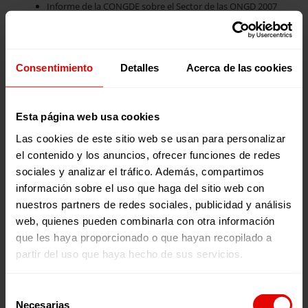
Informe de la CONGDE sobre el Sector de las ONGD 2007
Te sugerimos estas lecturas para el verano…
AGENDA
Master Universitario en Cooperación Internacional al
Consentimiento
Detalles
Acerca de las cookies
Desarrollo
Master Universitario en Migraciones Internacionales
Contemporáneas (on-line)
Master en Cooperación al Desarrollo y Gestión de ONGD
Esta página web usa cookies
Las cookies de este sitio web se usan para personalizar
el contenido y los anuncios, ofrecer funciones de redes
Publicaciones relacionadas:
sociales y analizar el tráfico. Además, compartimos
información sobre el uso que haga del sitio web con
nuestros partners de redes sociales, publicidad y análisis
web, quienes pueden combinarla con otra información
que les haya proporcionado o que hayan recopilado a
partir del uso que haya hecho de sus servicios.
Selección
Necesarias
de