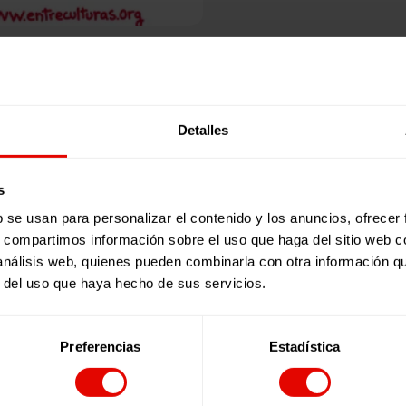
Publicaciones relacionadas:
Detalles
s
b se usan para personalizar el contenido y los anuncios, ofrecer
s, compartimos información sobre el uso que haga del sitio web 
 análisis web, quienes pueden combinarla con otra información q
r del uso que haya hecho de sus servicios.
Preferencias
Estadística
Revista trimestral
REVISTA TRIMESTRAL Nº 101
En este número de la revista de