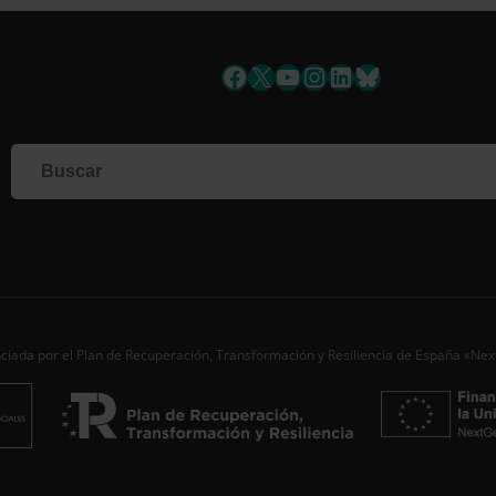
uscríbete a la newslett
Facebook
X
YouTube
Instagram
LinkedIn
Bluesky
Si qu
corr
info
Al i
dato
Nomb
Apell
ciada por el Plan de Recuperación, Transformación y Resiliencia de España «Ne
Corre
Ac
Desde