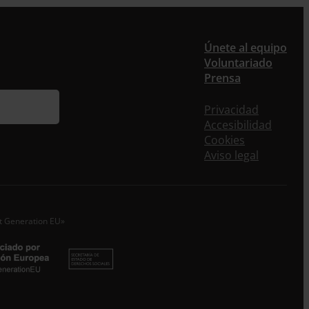
er
Únete al equipo
Voluntariado
Prensa
ieres recibir nuestra newsletter mensual y los
eos puntuales en los que te ofrecemos
Privacidad
rmación, no dejes de completar este formulario.
Accesibilidad
nstante, te daremos de alta en nuestra base de
Cookies
s y podrás estar al tanto de todas las novedades.
Aviso legal
re *
idos
xt Generation EU»
o electrónico *
epto la
Política de Privacidad
*
 ENTRECULTURAS FE Y ALEGRÍA ESPAÑA trataremos los datos