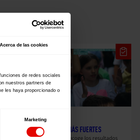
Acerca de las cookies
 funciones de redes sociales
con nuestros partners de
ue les haya proporcionado o
Marketing
Evaluaciones
JUNTAS SOMOS MÁS FUERTES
Esta publicación recoge los resultados