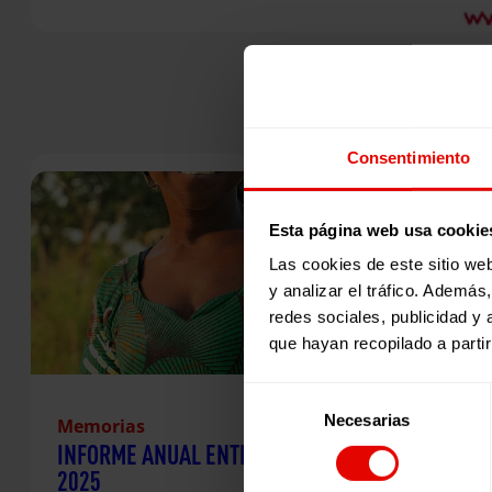
Consentimiento
Esta página web usa cookie
Las cookies de este sitio we
y analizar el tráfico. Ademá
redes sociales, publicidad y
que hayan recopilado a parti
Selección
Necesarias
de
Memorias
INFORME ANUAL ENTRECULTURAS
consentimiento
2025