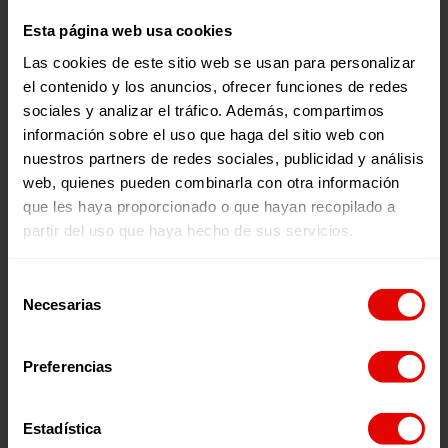
Esta página web usa cookies
Las cookies de este sitio web se usan para personalizar
el contenido y los anuncios, ofrecer funciones de redes
sociales y analizar el tráfico. Además, compartimos
información sobre el uso que haga del sitio web con
nuestros partners de redes sociales, publicidad y análisis
Memorias
Revista trimestral
web, quienes pueden combinarla con otra información
INFORME ANUAL
REVISTA TRIMESTRAL N
que les haya proporcionado o que hayan recopilado a
ENTRECULTURAS 2025
101
partir del uso que haya hecho de sus servicios.
Selección
Necesarias
de
2026
2026
consentimiento
Preferencias
Estadística