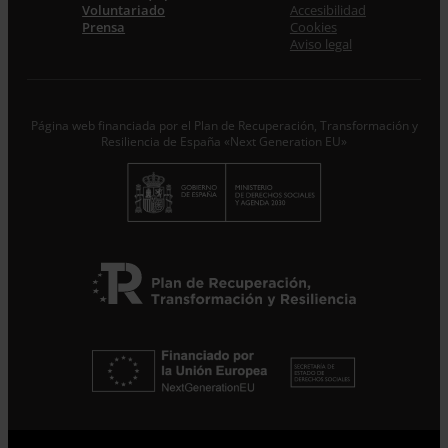
Voluntariado
Accesibilidad
Prensa
Cookies
Acepto la
Política de Privacidad
*
Aviso legal
Desde ENTRECULTURAS FE Y ALEGRÍA ESPAÑA
trataremos los datos aportados en calidad de
Responsable del tratamiento con la finalidad de…
Seguir
leyendo
.
Página web financiada por el Plan de Recuperación, Transformación y
Resiliencia de España «Next Generation EU»
Suscribirme