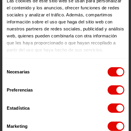
Las cookies de este sitio web se usan para personalizar
el contenido y los anuncios, ofrecer funciones de redes
sociales y analizar el tráfico. Además, compartimos
Memorias
Revista trimestral
información sobre el uso que haga del sitio web con
INFORME ANUAL
REVISTA TRIMESTRAL N
nuestros partners de redes sociales, publicidad y análisis
ENTRECULTURAS 2025
101
web, quienes pueden combinarla con otra información
que les haya proporcionado o que hayan recopilado a
partir del uso que haya hecho de sus servicios.
2026
2026
Selección
Necesarias
de
consentimiento
Preferencias
¿Quieres recibir información?
Estadística
Suscríbete a la newsletter
Marketing