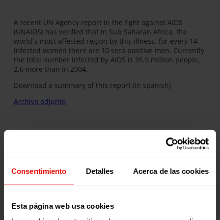
A recent UN Agency report in the fight against AIDS
(UNAIDS) has verified that in Sub Saharan Africa, the
world´s most affected region by this illness, for every 14
infected women there are 10 sero positive men. Currently
the total number infected by AIDS is 35.9 million people,
2,6 more than in 2004.
Download a summary of this report (in spanish)
Archivo adjunto
Publicaciones relacionadas:
Consentimiento
Detalles
Acerca de las cookies
Esta página web usa cookies