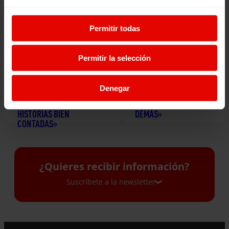
Permitir todas
Permitir la selección
EBBABA HAMEIDA: «A LOS
“LA ECONOMÍA SOCIAL
MEDIOS SOLO NOS PUEDEN
INTENTA PONER A LAS
Denegar
SALVAR LA CALIDAD, LA
PERSONAS EN EL CENTRO Y
PROFUNDIDAD Y LAS
ESTO CONDICIONA TODO LO
HISTORIAS BIEN
DEMÁS»
CONTADAS»
24 junio 2026
2 julio 2026
¿Quieres recibir información?
Suscríbete a la newsletter
Suscríbete a la newsletter