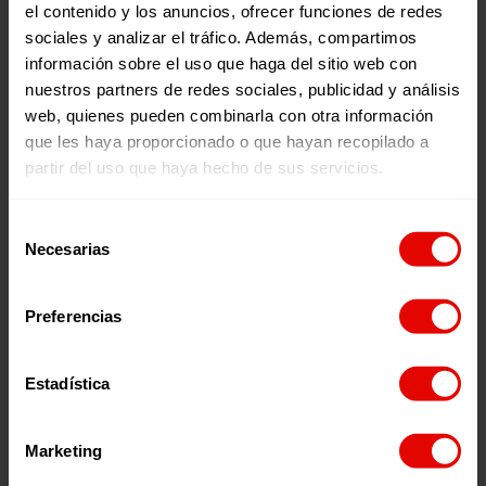
alianza de Entreculturas y Fe y Alegría con la consultora
el contenido y los anuncios, ofrecer funciones de redes
Accenture en torno a la propuesta
“Hacia un mundo
sociales y analizar el tráfico. Además, compartimos
digital y sostenible”
,
que fortalece las competencias de
información sobre el uso que haga del sitio web con
jóvenes en las carreras que están desarrollando para
nuestros partners de redes sociales, publicidad y análisis
mejorar su perfil laboral, en más de 494 centros de
formación, con unos 1500 docentes y más más de 53.000
web, quienes pueden combinarla con otra información
estudiantes en los países donde está implementada.‘
que les haya proporcionado o que hayan recopilado a
Voces por una Causa’ es el podcast semanal de
partir del uso que haya hecho de sus servicios.
Entreculturas
. Los programas se emiten todos los jueves
en nuestro canal de
Youtube
, en
Spotify
, en
Ivoox
, y en
Selección
Apple Podcast
.
Necesarias
de
consentimiento
Escúchalo en:
Preferencias
Estadística
Episodios relacionados:
Marketing