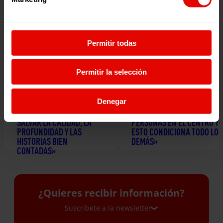
Permitir todas
Permitir la selección
Denegar
EBBABA HAMEIDA: «A LOS
“LA ECONOMÍA SOCIAL
MEDIOS SOLO NOS PUEDEN
INTENTA PONER A LAS
SALVAR LA CALIDAD, LA
PERSONAS EN EL CENTRO Y
PROFUNDIDAD Y LAS
ESTO CONDICIONA TODO LO
HISTORIAS BIEN
DEMÁS»
CONTADAS»
24 junio 2026
2 julio 2026
¿Quieres recibir información?
Suscríbete a la newsletter