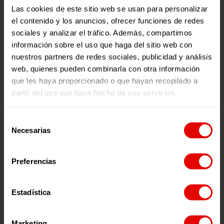
Por último, además de abordar la pobreza infantil,
Las cookies de este sitio web se usan para personalizar
Gonzalo arroja luz sobre las migraciones, calificándolas
el contenido y los anuncios, ofrecer funciones de redes
como “una de las mejores noticias que puede recibir una
sociales y analizar el tráfico. Además, compartimos
sociedad de destino”. En este sentido, Gonzalo también
señala que
el modelo migratorio actual “es inmoral por
información sobre el uso que haga del sitio web con
muchas razones
, pero también idiota desde el punto de
nuestros partners de redes sociales, publicidad y análisis
vista económico y demográfico”, defendiendo que “una
web, quienes pueden combinarla con otra información
reforma radical del sistema que lo haga más justo e
que les haya proporcionado o que hayan recopilado a
inteligente beneficiaría a todas las partes involucradas en
el proceso migratorio”.
partir del uso que haya hecho de sus servicios.
‘Voces por una Causa’ es el podcast semanal de
Entreculturas
. Los programas se emiten todos los jueves
Selección
en nuestro canal de
Youtube
, en
Spotify
, en
Ivoox
, y en
Necesarias
de
Apple Podcast
.
consentimiento
Preferencias
Escúchalo en:
Estadística
Episodios relacionados:
Marketing