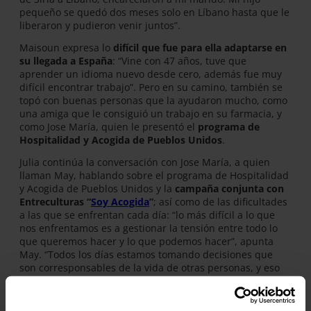
pequeño se quedó dos meses solo en Líbano hasta que le
liberaron y pudieron venir juntos”.
Maisoun expresa lo
difícil que fue para ella adaptarse en
su llegada a España
: “Vine con 47 años, tuve que
aprender un idioma nuevo desde cero, además fue muy
difícil encontrar trabajo”. Pero en su camino, también se
topó con buenas personas que la ayudaron mucho, como
una amiga que le consiguió un trabajo en su farmacia, y
como Jose María, quien le presentó el
programa de
Hospitalidad y Acogida de Pueblos Unidos
.
Julia continúa la conversación con Jose María, a quien
llaman May, hablando sobre el programa de Hospitalidad
y Acogida de Pueblos Unidos y la
campaña conjunta con
Entreculturas “
Soy Acogida
”
; así como de las dificultades
a las que se enfrentan cada día: “lo más difícil a lo que
nos enfrentamos es a gestionar la tensión entre todo lo
que queremos hacer y lo que podemos hacer”, apunta
May. “Todos los días estamos tomando decisiones que
son corresponsables de la vida de otras personas, y eso
pesa mucho”. May nos explica la situación en la que
llegan todas estas personas y las ganas que tienen de
sumar, de colaborar con el país y de formar parte de