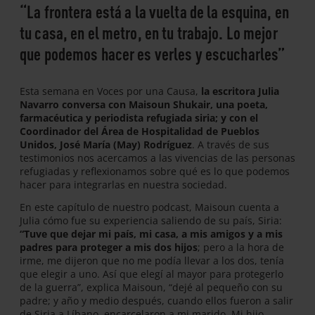
“La frontera está a la vuelta de la esquina, en
tu casa, en el metro, en tu trabajo. Lo mejor
que podemos hacer es verles y escucharles”
Esta semana en Voces por una Causa,
la escritora Julia
Navarro conversa con Maisoun Shukair, una poeta,
farmacéutica y periodista refugiada siria; y con el
Coordinador del Área de Hospitalidad de Pueblos
Unidos, José María (May) Rodríguez
. A través de sus
testimonios nos acercamos a las vivencias de las personas
refugiadas y reflexionamos sobre qué es lo que podemos
hacer para integrarlas en nuestra sociedad.
En este capítulo de nuestro podcast, Maisoun cuenta a
Julia cómo fue su experiencia saliendo de su país, Siria:
“Tuve que dejar mi país, mi casa, a mis amigos y a mis
padres para proteger a mis dos hijos
; pero a la hora de
irme, me dijeron que no me podía llevar a los dos, tenía
que elegir a uno. Así que elegí al mayor para protegerlo
de la guerra”, explica Maisoun, “dejé al pequeño con su
padre; y año y medio después, cuando ellos fueron a salir
de Siria a Líbano, encarcelaron a mi marido. Mi hijo