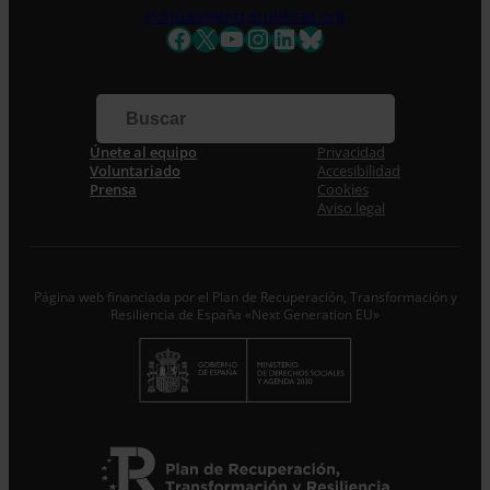
noticias@entreculturas.org
Nombre *
Facebook
X
YouTube
Instagram
LinkedIn
Bluesky
Apellidos
Correo electrónico *
Únete al equipo
Privacidad
Voluntariado
Accesibilidad
Prensa
Cookies
Acepto la
Política de Privacidad
*
Aviso legal
Desde ENTRECULTURAS FE Y ALEGRÍA ESPAÑA
trataremos los datos aportados en calidad de
Responsable del tratamiento con la finalidad de…
Seguir
leyendo
.
Página web financiada por el Plan de Recuperación, Transformación y
Resiliencia de España «Next Generation EU»
Suscribirme