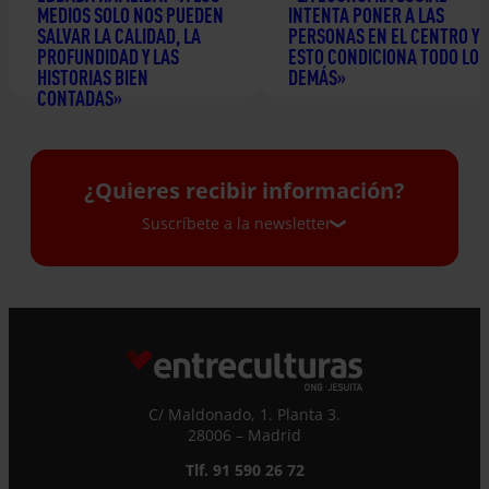
MEDIOS SOLO NOS PUEDEN
INTENTA PONER A LAS
SALVAR LA CALIDAD, LA
PERSONAS EN EL CENTRO Y
PROFUNDIDAD Y LAS
ESTO CONDICIONA TODO LO
HISTORIAS BIEN
DEMÁS»
CONTADAS»
24 junio 2026
2 julio 2026
¿Quieres recibir información?
Suscríbete a la newsletter
Suscríbete a la newsletter
Si quieres recibir nuestra newsletter mensual
y los correos puntuales en los que te
ofrecemos información, no dejes de completar
C/ Maldonado, 1. Planta 3.
este formulario. Al instante, te daremos de
28006 – Madrid
alta en nuestra base de datos y podrás estar
Tlf. 91 590 26 72
al tanto de todas las novedades.