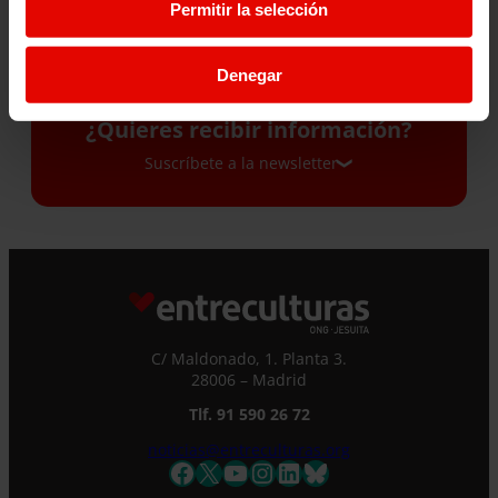
Permitir la selección
HISTORIAS BIEN
DEMÁS»
CONTADAS»
24 junio 2026
Denegar
2 julio 2026
¿Quieres recibir información?
Suscríbete a la newsletter
Suscríbete a la newsletter
Si quieres recibir nuestra newsletter mensual
y los correos puntuales en los que te
ofrecemos información, no dejes de completar
C/ Maldonado, 1. Planta 3.
este formulario. Al instante, te daremos de
28006 – Madrid
alta en nuestra base de datos y podrás estar
Tlf. 91 590 26 72
al tanto de todas las novedades.
Nombre *
noticias@entreculturas.org
Facebook
X
YouTube
Instagram
LinkedIn
Bluesky