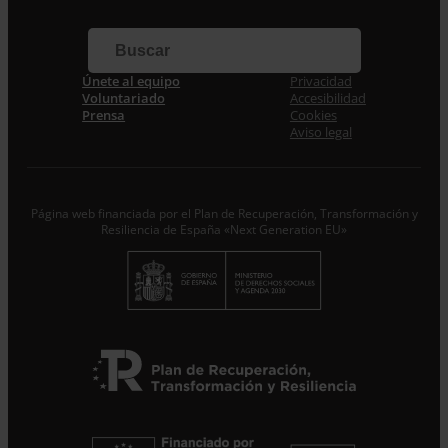
Apellidos
Correo electrónico *
Únete al equipo
Privacidad
Voluntariado
Accesibilidad
Acepto la
Política de Privacidad
*
Prensa
Cookies
Desde ENTRECULTURAS FE Y ALEGRÍA ESPAÑA
Aviso legal
trataremos los datos aportados en calidad de
Responsable del tratamiento con la finalidad de…
Seguir
leyendo
.
Página web financiada por el Plan de Recuperación, Transformación y
Suscribirme
Resiliencia de España «Next Generation EU»