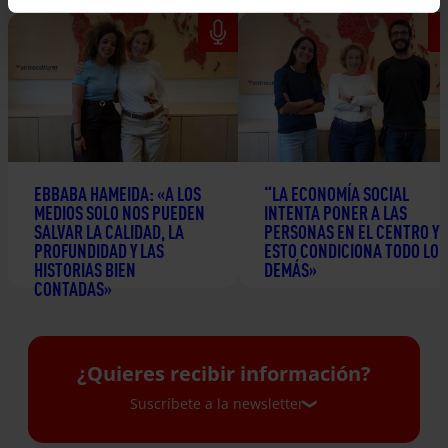
EBBABA HAMEIDA: «A LOS
“LA ECONOMÍA SOCIAL
MEDIOS SOLO NOS PUEDEN
INTENTA PONER A LAS
SALVAR LA CALIDAD, LA
PERSONAS EN EL CENTRO Y
PROFUNDIDAD Y LAS
ESTO CONDICIONA TODO LO
HISTORIAS BIEN
DEMÁS»
CONTADAS»
24 junio 2026
2 julio 2026
¿Quieres recibir información?
Suscríbete a la newsletter