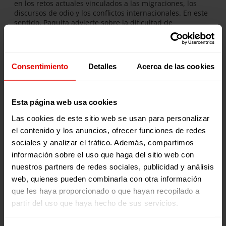
en los retos actuales vinculados a las migraciones, los
discursos de odio y los conflictos internacionales. En este
sentido, Paquita advierte sobre la dificultad de
comprender el contexto actual marcado por la violencia y
la desinformación: “
La violencia engendra violencia
y hay
confusión porque hay mucho bulo. Entonces no, no están
claras las cosas como podían estar antes”.
Consentimiento
Detalles
Acerca de las cookies
¿Qué es ‘Voces por una Causa’
con Julia Navarro?
Esta página web usa cookies
Las cookies de este sitio web se usan para personalizar
Presentado por la escritora y periodista Julia Navarro,
‘Voces por una causa’
es el podcast semanal de la ONG
el contenido y los anuncios, ofrecer funciones de redes
Entreculturas
que explora cuestiones sociales,
sociales y analizar el tráfico. Además, compartimos
medioambientales y culturales a través de testimonios en
información sobre el uso que haga del sitio web con
primera persona. Los programas se emiten todos los
nuestros partners de redes sociales, publicidad y análisis
jueves en nuestro canal de
Youtube
, en
Spotify
, en
Ivoox
,
y en
Apple Podcast
.
web, quienes pueden combinarla con otra información
que les haya proporcionado o que hayan recopilado a
partir del uso que haya hecho de sus servicios.