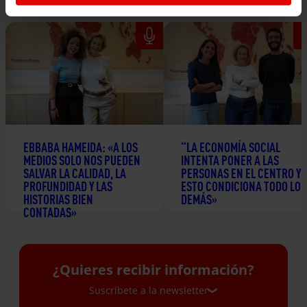
EBBABA HAMEIDA: «A LOS
“LA ECONOMÍA SOCIAL
MEDIOS SOLO NOS PUEDEN
INTENTA PONER A LAS
SALVAR LA CALIDAD, LA
PERSONAS EN EL CENTRO Y
PROFUNDIDAD Y LAS
ESTO CONDICIONA TODO LO
HISTORIAS BIEN
DEMÁS»
CONTADAS»
24 junio 2026
2 julio 2026
¿Quieres recibir información?
Suscríbete a la newsletter