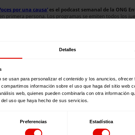
Voces por una causa’
es el podcast semanal de la ONG En
 en primera persona. Los programas se emiten todos los ju
Detalles
s
b se usan para personalizar el contenido y los anuncios, ofrecer
s, compartimos información sobre el uso que haga del sitio web 
 análisis web, quienes pueden combinarla con otra información q
r del uso que haya hecho de sus servicios.
Preferencias
Estadística