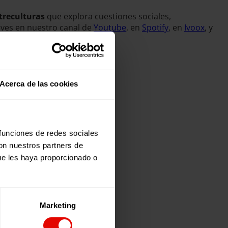
treculturas
que explora cuestiones sociales,
eves en nuestro canal de
Youtube
, en
Spotify
, en
Ivoox
, y
Acerca de las cookies
 funciones de redes sociales
con nuestros partners de
ue les haya proporcionado o
Marketing