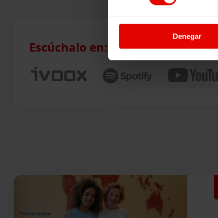
Denegar
Escúchalo en: