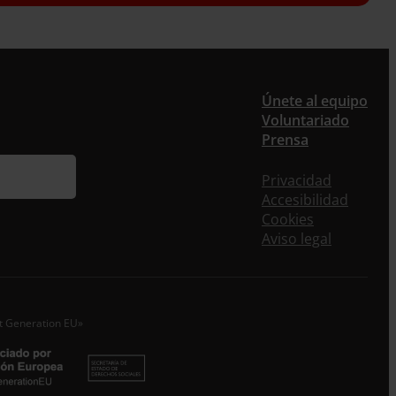
er
Únete al equipo
Voluntariado
Prensa
ieres recibir nuestra newsletter mensual y los
eos puntuales en los que te ofrecemos
Privacidad
rmación, no dejes de completar este formulario.
Accesibilidad
nstante, te daremos de alta en nuestra base de
Cookies
s y podrás estar al tanto de todas las novedades.
Aviso legal
re *
idos
xt Generation EU»
o electrónico *
epto la
Política de Privacidad
*