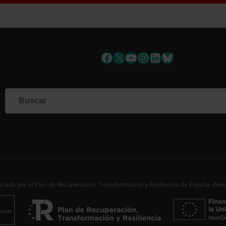
uscríbete a la newslett
Facebook
X
YouTube
Instagram
LinkedIn
Bluesky
Si qu
corr
info
Al i
dato
Nomb
Apell
ciada por el Plan de Recuperación, Transformación y Resiliencia de España «Ne
Corre
Ac