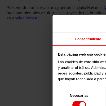
Presentado por la escritora y periodista Julia Navarro,
‘
medioambientales y culturales a través de testimonios
en
Apple Podcast
.
Consentimiento
Esta página web usa cookie
Las cookies de este sitio we
y analizar el tráfico. Ademá
redes sociales, publicidad y
que hayan recopilado a parti
Selección
Necesarias
de
consentimiento