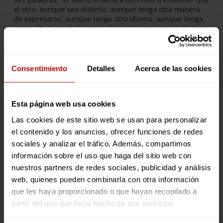
el otro, aunque sea distinto, aunque tenga otra manera
de expresarse, aunque tenga otro idioma, aunque tenga
otra cultura, también tiene algo que contar, también tiene
algo que decir”, situando así las artes escénicas como un
espacio que favorece el aprendizaje en igualdad, el
reconocimiento de la diversidad y la construcción de
relaciones más justas.
Consentimiento
Detalles
Acerca de las cookies
¿Qué es ‘Voces por una Causa’
con Julia Navarro?
Esta página web usa cookies
Las cookies de este sitio web se usan para personalizar
Presentado por la escritora y periodista Julia Navarro,
el contenido y los anuncios, ofrecer funciones de redes
‘Voces por una causa’
es el podcast semanal de la ONG
Entreculturas
que explora cuestiones sociales,
sociales y analizar el tráfico. Además, compartimos
medioambientales y culturales a través de testimonios en
información sobre el uso que haga del sitio web con
primera persona. Los programas se emiten todos los
nuestros partners de redes sociales, publicidad y análisis
jueves en nuestro canal de
Youtube
, en
Spotify
, en
Ivoox
,
web, quienes pueden combinarla con otra información
y en
Apple Podcast
.
que les haya proporcionado o que hayan recopilado a
partir del uso que haya hecho de sus servicios.