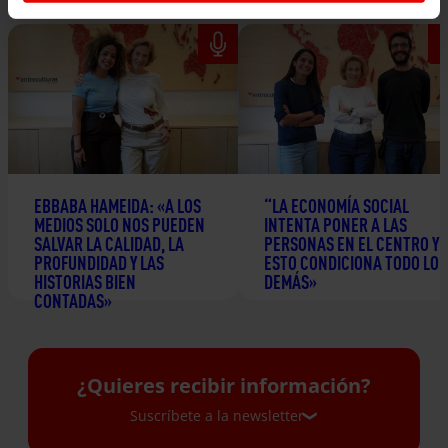
EBBABA HAMEIDA: «A LOS
“LA ECONOMÍA SOCIAL
MEDIOS SOLO NOS PUEDEN
INTENTA PONER A LAS
SALVAR LA CALIDAD, LA
PERSONAS EN EL CENTRO Y
PROFUNDIDAD Y LAS
ESTO CONDICIONA TODO LO
HISTORIAS BIEN
DEMÁS»
CONTADAS»
24 junio 2026
2 julio 2026
¿Quieres recibir información?
Suscríbete a la newsletter