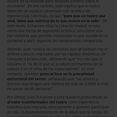
ocurre en la realidad para después ponerlo sobre el
escenario”. En ese sentido, Juan explica que el teatro
debe ser un espacio conectado con la vida y las
experiencias colectivas, ya que
“para que un teatro sea
vivo, tiene que nutrirse de lo que ocurre en la calle”
. De
este modo, Echanove sitúa la creación teatral no solo
como una forma de expresión artística, sino como una
herramienta que permite interpretar lo que sucede en la
sociedad y abrir espacios de comprensión compartida.
Además, Juan recalca las tensiones que atraviesan hoy el
ámbito cultural, marcadas por las rápidas dinámicas de
consumo y producción, afirmando que “no creo que ni
siquiera el 1% de lo que se produce permanezca en la
cabeza o en el alma de los espectadores”. En este
contexto, también
pone el foco en la precariedad
estructural del sector
, señalando que “los actores y
actrices que tengan una nómina de más de 2.500€ al mes
no pasan de 80 personas”.
Por último, Juan Echanove y Julia Navarro profundizan en
el valor transformador del teatro
como experiencia
colectiva que interpela directamente a quienes participan
en ella, independientemente de la edad que se tenga. En
sus palabras, “el teatro enseña a los niños a entender que