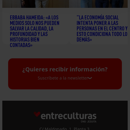
EBBABA HAMEIDA: «A LOS
“LA ECONOMÍA SOCIAL
MEDIOS SOLO NOS PUEDEN
INTENTA PONER A LAS
SALVAR LA CALIDAD, LA
PERSONAS EN EL CENTRO Y
PROFUNDIDAD Y LAS
ESTO CONDICIONA TODO LO
HISTORIAS BIEN
DEMÁS»
CONTADAS»
24 junio 2026
2 julio 2026
¿Quieres recibir información?
Suscríbete a la newsletter
Suscríbete a la newsletter
Si quieres recibir nuestra newsletter mensual
y los correos puntuales en los que te
ofrecemos información, no dejes de completar
C/ Maldonado, 1. Planta 3.