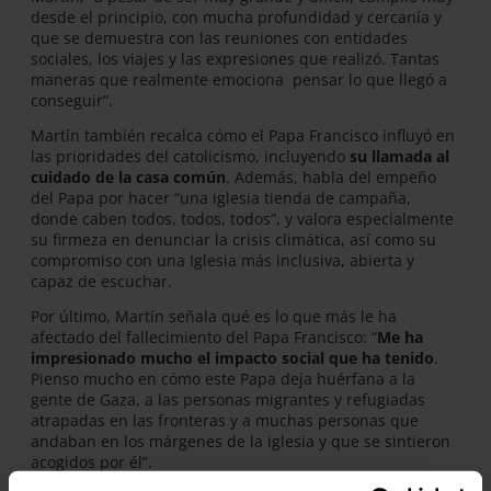
desde el principio, con mucha profundidad y cercanía y
que se demuestra con las reuniones con entidades
sociales, los viajes y las expresiones que realizó. Tantas
maneras que realmente emociona pensar lo que llegó a
conseguir”.
Martín también recalca cómo el Papa Francisco influyó en
las prioridades del catolicismo, incluyendo
su llamada al
cuidado de la casa común
. Además, habla del empeño
del Papa por hacer “una iglesia tienda de campaña,
donde caben todos, todos, todos”, y valora especialmente
su firmeza en denunciar la crisis climática, así como su
compromiso con una Iglesia más inclusiva, abierta y
capaz de escuchar.
Por último, Martín señala qué es lo que más le ha
afectado del fallecimiento del Papa Francisco: “
Me ha
impresionado mucho el impacto social que ha tenido
.
Pienso mucho en cómo este Papa deja huérfana a la
gente de Gaza, a las personas migrantes y refugiadas
atrapadas en las fronteras y a muchas personas que
andaban en los márgenes de la iglesia y que se sintieron
acogidos por él”.