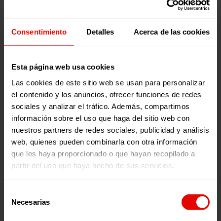
¿Qué es ‘Voces por una Causa’
con Julia Navarro?
Consentimiento
Detalles
Acerca de las cookies
Presentado por la escritora y periodista Julia Navarro,
‘Voces por una causa’
es el podcast semanal de la ONG
Entreculturas
que explora cuestiones sociales,
Esta página web usa cookies
medioambientales y culturales a través de testimonios en
primera persona. Los programas se emiten todos los
Las cookies de este sitio web se usan para personalizar
jueves en nuestro canal de
Youtube
, en
Spotify
, en
Ivoox
,
el contenido y los anuncios, ofrecer funciones de redes
y en
Apple Podcast
.
sociales y analizar el tráfico. Además, compartimos
información sobre el uso que haga del sitio web con
nuestros partners de redes sociales, publicidad y análisis
web, quienes pueden combinarla con otra información
que les haya proporcionado o que hayan recopilado a
partir del uso que haya hecho de sus servicios.
Selección
Necesarias
de
consentimiento