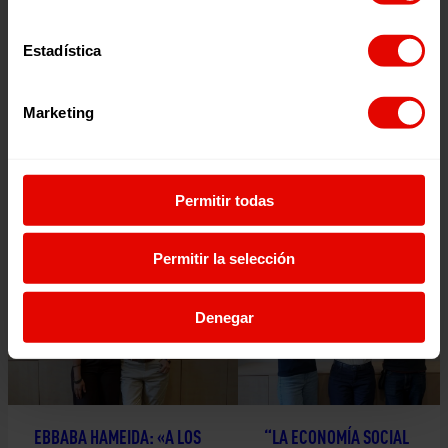
Estadística
Marketing
Escúchalo en:
Permitir todas
Episodios relacionados:
Permitir la selección
Denegar
EBBABA HAMEIDA: «A LOS
“LA ECONOMÍA SOCIAL