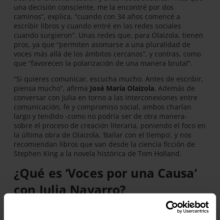
una decisión consciente, me la encontré por dos
caminos”, explica, “cuando con 34 años comencé a
escribir libros y cuando entré en las redes sociales
cuando surgieron”. Unas redes que, para Olaizola, tienen
pros, ya que “permiten asomarse a una pluralidad de
voces más allá de los ámbitos cercanos”, y contras, como
que “favorecen la polarización de una manera brutal”.
“Si quieres comunicar, escucha mucho. Antes de escribir,
piensa mucho”, afirma
José María Olaizola
. Además de
conversar con Julia en torno a las interconexiones entre
comunicación, fe y compromiso social, ambos charlan
largo y tendido -como no podría ser de otra manera-
sobre el proceso de creación literaria, poniendo el foco en
la última obra de Olaizola, ‘Bailar con el tiempo’, y nos
recomiendan libros que van desde la ciencia ficción de
Stephen King a la novela histórica de Tom Holland.
¿Qué es ‘Voces por una Causa’
con Julia Navarro?
Julia Navarro
presenta
‘Voces por una causa’
, el podcast
semanal de la
ONG Entreculturas
, que explora cuestiones