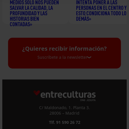
MEDIOS SOLO NOS PUEDEN
INTENTA PONER A LAS
SALVAR LA CALIDAD, LA
PERSONAS EN EL CENTRO Y
PROFUNDIDAD Y LAS
ESTO CONDICIONA TODO LO
HISTORIAS BIEN
DEMÁS»
CONTADAS»
24 junio 2026
2 julio 2026
¿Quieres recibir información?
Suscríbete a la newsletter
Suscríbete a la newsletter
Si quieres recibir nuestra newsletter mensual
y los correos puntuales en los que te
ofrecemos información, no dejes de completar
C/ Maldonado, 1. Planta 3.
este formulario. Al instante, te daremos de
28006 – Madrid
alta en nuestra base de datos y podrás estar
Tlf. 91 590 26 72
al tanto de todas las novedades.
Nombre *