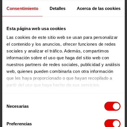
sociales, medioambientales y culturales a través de
Consentimiento
Detalles
Acerca de las cookies
testimonios en primera persona. Una herramienta clave
para abrir una ventana al exterior y reflexionar sobre
distintas realidades y causas en las que trabajamos. Los
episiodios se emiten todos los jueves en nuestro canal de
Esta página web usa cookies
Youtube
y en
Spotify
,
Ivoox
,
Apple Podcast
,
Podimo
y
Las cookies de este sitio web se usan para personalizar
Amazon Music
.
el contenido y los anuncios, ofrecer funciones de redes
sociales y analizar el tráfico. Además, compartimos
información sobre el uso que haga del sitio web con
nuestros partners de redes sociales, publicidad y análisis
web, quienes pueden combinarla con otra información
que les haya proporcionado o que hayan recopilado a
partir del uso que haya hecho de sus servicios.
Selección
Necesarias
de
consentimiento
Preferencias