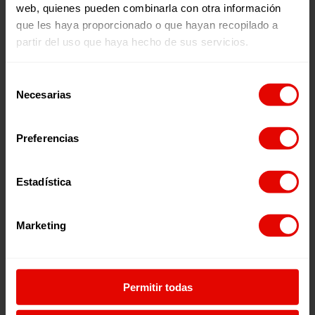
para abrir una ventana al exterior y reflexionar sobre
web, quienes pueden combinarla con otra información
distintas realidades y causas en las que trabajamos. Los
que les haya proporcionado o que hayan recopilado a
episiodios se emiten todos los jueves en nuestro canal de
partir del uso que haya hecho de sus servicios.
Youtube
y en
Spotify
,
Ivoox
,
Apple Podcast
,
Podimo
y
Amazon Music
.
Selección
Necesarias
de
consentimiento
Preferencias
Estadística
Marketing
Permitir todas