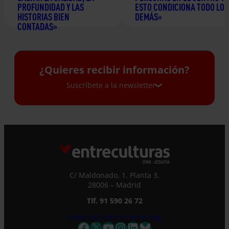
PROFUNDIDAD Y LAS
ESTO CONDICIONA TODO LO
HISTORIAS BIEN
DEMÁS»
CONTADAS»
24 junio 2026
2 julio 2026
¿Quieres recibir información?
Suscríbete a la newsletter
Suscríbete a la newsletter
Si quieres recibir nuestra newsletter mensual
y los correos puntuales en los que te
ofrecemos información, no dejes de completar
C/ Maldonado, 1. Planta 3.
este formulario. Al instante, te daremos de
28006 – Madrid
alta en nuestra base de datos y podrás estar
Tlf. 91 590 26 72
al tanto de todas las novedades.
Nombre *
noticias@entreculturas.org
Facebook
X
YouTube
Instagram
LinkedIn
Bluesky