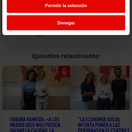
Permitir la selección
Denegar
Escúchalo en:
Episodios relacionados:
EBBABA HAMEIDA: «A LOS
“LA ECONOMÍA SOCIAL
MEDIOS SOLO NOS PUEDEN
INTENTA PONER A LAS
SALVAR LA CALIDAD, LA
PERSONAS EN EL CENTRO Y