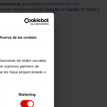
treculturas
que explora cuestiones sociales,
eves en nuestro canal de
Youtube
, en
Spotify
, en
Ivoox
, y
Acerca de las cookies
 funciones de redes sociales
con nuestros partners de
ue les haya proporcionado o
Marketing