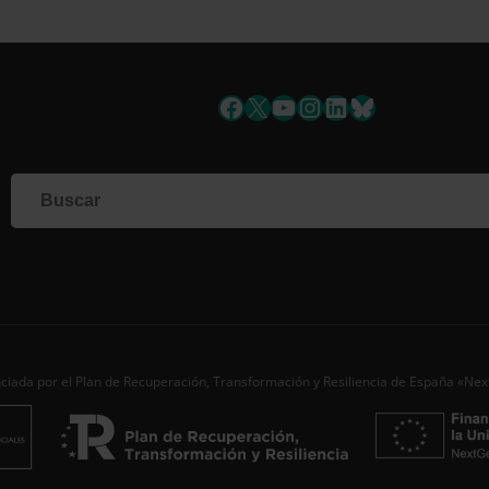
uscríbete a la newslett
Facebook
X
YouTube
Instagram
LinkedIn
Bluesky
Si qu
corr
info
Al i
dato
Nomb
Apell
ciada por el Plan de Recuperación, Transformación y Resiliencia de España «Ne
Corre
Ac
Desde