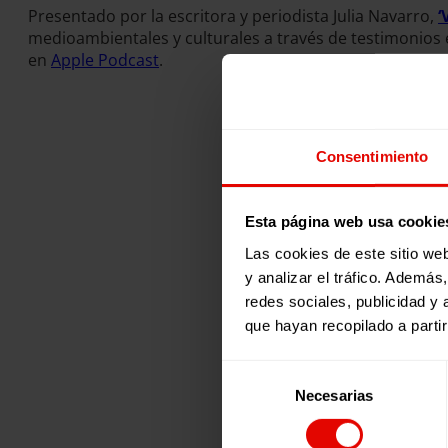
Presentado por la escritora y periodista Julia Navarro,
‘
medioambientales y culturales a través de testimonios
en
Apple Podcast
.
Consentimiento
Esta página web usa cookie
Las cookies de este sitio we
y analizar el tráfico. Ademá
redes sociales, publicidad y
que hayan recopilado a parti
Selección
Necesarias
de
consentimiento