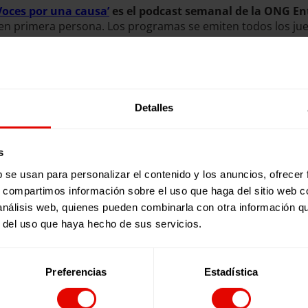
Voces por una causa’
es el podcast semanal de la ONG En
 en primera persona. Los programas se emiten todos los ju
Detalles
s
b se usan para personalizar el contenido y los anuncios, ofrecer
s, compartimos información sobre el uso que haga del sitio web 
 análisis web, quienes pueden combinarla con otra información q
r del uso que haya hecho de sus servicios.
Preferencias
Estadística