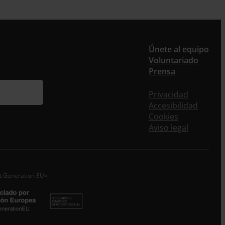
er
Únete al equipo
Voluntariado
Prensa
ieres recibir nuestra newsletter mensual y los
eos puntuales en los que te ofrecemos
Privacidad
rmación, no dejes de completar este formulario.
Accesibilidad
nstante, te daremos de alta en nuestra base de
Cookies
s y podrás estar al tanto de todas las novedades.
Aviso legal
re *
idos
xt Generation EU»
o electrónico *
epto la
Política de Privacidad
*
 ENTRECULTURAS FE Y ALEGRÍA ESPAÑA trataremos los datos