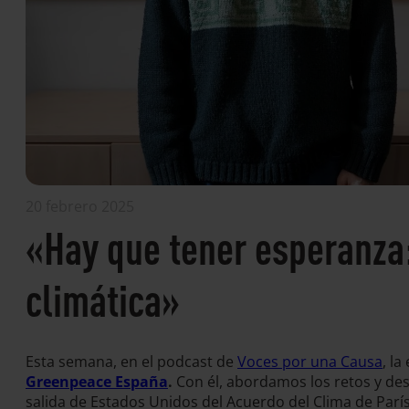
20 febrero 2025
«Hay que tener esperanza:
climática»
Esta semana, en el podcast de
Voces por una Causa
, la
Greenpeace España
.
Con él, abordamos los retos y desa
salida de Estados Unidos del Acuerdo del Clima de París