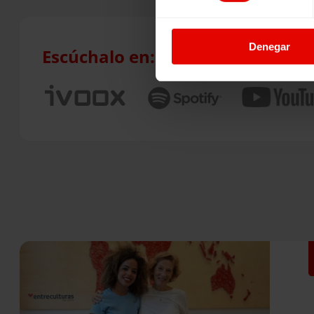
Denegar
Escúchalo en: