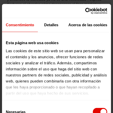
Barbeira al abordar cómo desaparece el foco mediático
pese a que las necesidades humanitarias continúan.
¿Qué es ‘Voces por una Causa’
Consentimiento
Detalles
Acerca de las cookies
con Julia Navarro?
Presentado por la escritora y periodista Julia Navarro,
Esta página web usa cookies
‘Voces por una causa’
es el podcast semanal de la ONG
Las cookies de este sitio web se usan para personalizar
Entreculturas
que explora cuestiones sociales,
el contenido y los anuncios, ofrecer funciones de redes
medioambientales y culturales a través de testimonios en
primera persona. Los programas se emiten todos los
sociales y analizar el tráfico. Además, compartimos
jueves en nuestro canal de
Youtube
, en
Spotify
, en
Ivoox
,
información sobre el uso que haga del sitio web con
y en
Apple Podcast
.
nuestros partners de redes sociales, publicidad y análisis
web, quienes pueden combinarla con otra información
que les haya proporcionado o que hayan recopilado a
partir del uso que haya hecho de sus servicios.
Selección
Necesarias
de