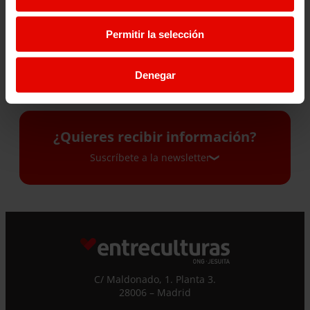
EBBABA HAMEIDA: «A LOS
“LA ECONOMÍA SOCIAL
MEDIOS SOLO NOS PUEDEN
INTENTA PONER A LAS
Permitir la selección
SALVAR LA CALIDAD, LA
PERSONAS EN EL CENTRO Y
PROFUNDIDAD Y LAS
ESTO CONDICIONA TODO LO
HISTORIAS BIEN
DEMÁS»
Denegar
CONTADAS»
24 junio 2026
2 julio 2026
¿Quieres recibir información?
Suscríbete a la newsletter
Suscríbete a la newsletter
Si quieres recibir nuestra newsletter mensual
y los correos puntuales en los que te
ofrecemos información, no dejes de completar
C/ Maldonado, 1. Planta 3.
este formulario. Al instante, te daremos de
28006 – Madrid
alta en nuestra base de datos y podrás estar