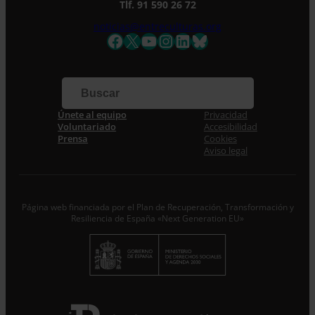
Tlf. 91 590 26 72
al tanto de todas las novedades.
noticias@entreculturas.org
Nombre *
Facebook
X
YouTube
Instagram
LinkedIn
Bluesky
Apellidos
Correo electrónico *
Únete al equipo
Privacidad
Voluntariado
Accesibilidad
Prensa
Cookies
Acepto la
Política de Privacidad
*
Aviso legal
Desde ENTRECULTURAS FE Y ALEGRÍA ESPAÑA
trataremos los datos aportados en calidad de
Responsable del tratamiento con la finalidad de…
Seguir
leyendo
.
Página web financiada por el Plan de Recuperación, Transformación y
Resiliencia de España «Next Generation EU»
Suscribirme