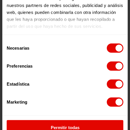
los países y causas en torno a las que trabajamos y con el
nuestros partners de redes sociales, publicidad y análisis
que buscamos crear un espacio de reflexión y debate con
web, quienes pueden combinarla con otra información
testimonios y voces en primera persona. Los programas
se emiten todos los jueves en nuestro canal de
Youtube
,
que les haya proporcionado o que hayan recopilado a
en
Spotify
, en
Ivoox
, y en
Apple Podcast
.
partir del uso que haya hecho de sus servicios.
Selección
Escúchalo en:
Necesarias
de
consentimiento
Preferencias
Episodios relacionados:
Estadística
Marketing
Permitir todas