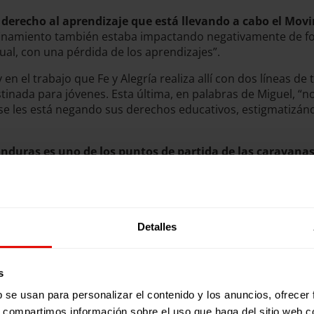
derecho al aprendizaje que está llevando a cabo el Movi
inamiento también estaba impactando negativamente de for
tual, con una pérdida de los aprendizajes”.
y en el trabajo que Fe y Alegría realiza allí con dos líneas de
destinada para jóvenes. Esta última, en palabras de Miguel, “
se les está negando sus derechos educativos, estigmatizán
nduras es uno de los puntos de partida de las caravana
 este nuevo contexto. Miguel señala que el trabajo ahora se
sonas retornadas que vuelven con una sensación de fracaso
eculturas
. Los programas se emiten todos los jueves en nu
Detalles
s
b se usan para personalizar el contenido y los anuncios, ofrecer
s, compartimos información sobre el uso que haga del sitio web 