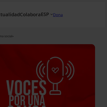
ESP
tualidad
Colabora
Dona
ma social»