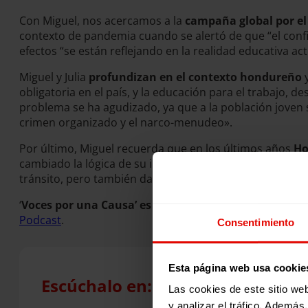
Con Miguel, nos acercamos a la
campaña global por el 
contexto de pandemia cuando se alertó de que “el conf
efectos “se están reflejando en la realidad educativa ac
Miguel y Julia
profundizan en el contexto hondureño
obligatoria en el país, y la educación para el trabajo, 
problema se ha agudizado, ya que a la población joven 
crimen organizado y el narco-menudeo».
Por último, Miguel recuerda que en los últimos años
Ho
cambiado la lógica de su intervención para adaptarse a
tránsito, pero también dando oportunidades a las per
‘
Voces por una Causa’ es el podcast semanal de Entr
Podcast
.
Consentimiento
Esta página web usa cookie
Escúchalo en:
Las cookies de este sitio we
y analizar el tráfico. Ademá