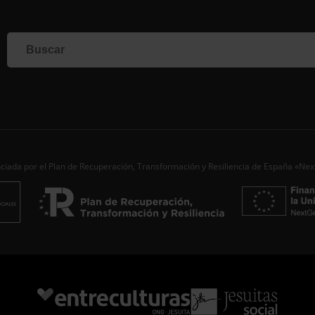
Si qu
corr
info
Al i
dato
Nomb
Apell
ciada por el Plan de Recuperación, Transformación y Resiliencia de España «Ne
Corre
Ac
Desde
aporta
de…
S