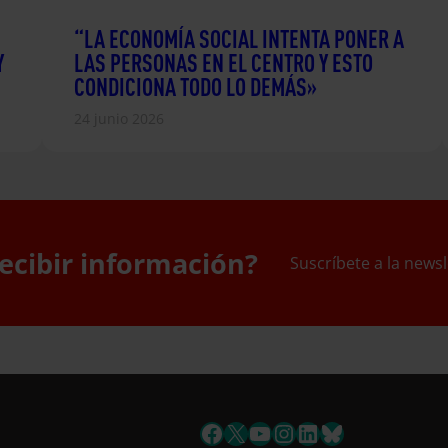
“LA ECONOMÍA SOCIAL INTENTA PONER A
Y
LAS PERSONAS EN EL CENTRO Y ESTO
CONDICIONA TODO LO DEMÁS»
24 junio 2026
ecibir información?
Suscríbete a la newsl
uscríbete a la newslett
Facebook
X
YouTube
Instagram
LinkedIn
Bluesky