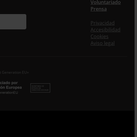
Voluntariado
Prensa
ieres recibir nuestra newsletter mensual y los
eos puntuales en los que te ofrecemos
Privacidad
rmación, no dejes de completar este formulario.
Accesibilidad
nstante, te daremos de alta en nuestra base de
Cookies
s y podrás estar al tanto de todas las novedades.
Aviso legal
re *
idos
xt Generation EU»
o electrónico *
epto la
Política de Privacidad
*
 ENTRECULTURAS FE Y ALEGRÍA ESPAÑA trataremos los datos
dos en calidad de Responsable del tratamiento con la finalidad
eguir leyendo
.
Suscribirme