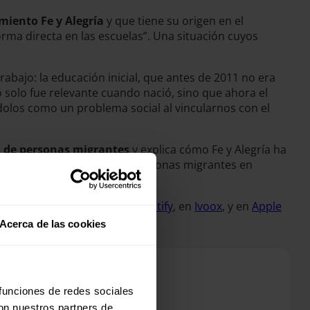
miento Fe y Alegría
y que tiene su origen en el
ma directa en las escuelas”. Una situación cuyos
 trabajo: la educación inicial, que antes de 2011 no era
no solo fue relevante cuando nació, sino que ahora el
dolos como un problema social al vincularnos con el
s de personas migrantes
y explica cómo Fe y Alegría ha
 realiza “atendiendo a las personas migrantes en
”.
estro canal de
Youtube
, en
Spotify
, en
Ivoox
, y en
Apple
Acerca de las cookies
 funciones de redes sociales
con nuestros partners de