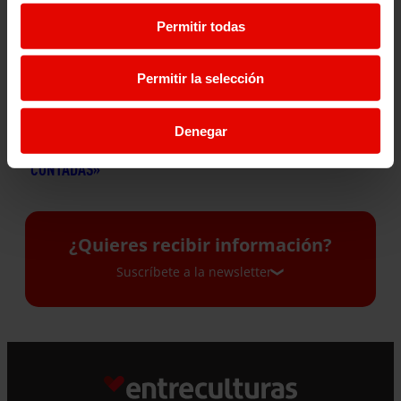
Permitir todas
Permitir la selección
EBBABA HAMEIDA: «A LOS
“LA ECONOMÍA SOCIAL
MEDIOS SOLO NOS PUEDEN
INTENTA PONER A LAS
SALVAR LA CALIDAD, LA
PERSONAS EN EL CENTRO Y
Denegar
PROFUNDIDAD Y LAS
ESTO CONDICIONA TODO LO
HISTORIAS BIEN
DEMÁS»
CONTADAS»
24 junio 2026
2 julio 2026
¿Quieres recibir información?
Suscríbete a la newsletter
Suscríbete a la newsletter
Si quieres recibir nuestra newsletter mensual