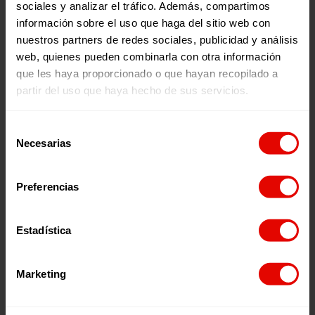
sociales y analizar el tráfico. Además, compartimos
escolar entero?”.
información sobre el uso que haga del sitio web con
‘Voces por una Causa’ es el podcast semanal de
nuestros partners de redes sociales, publicidad y análisis
Entreculturas,
en el que nos acercamos a la realidad de
web, quienes pueden combinarla con otra información
los países y causas en torno a las que trabajamos y con el
que buscamos crear un espacio de reflexión y debate con
que les haya proporcionado o que hayan recopilado a
testimonios y voces en primera persona. Los programas
partir del uso que haya hecho de sus servicios.
se emiten todos los jueves en nuestro canal de
Youtube
,
en
Spotify
, en
Ivoox
, y en
Apple Podcast
.
Selección
Necesarias
de
Escúchalo en:
consentimiento
Preferencias
Episodios relacionados:
Estadística
Marketing