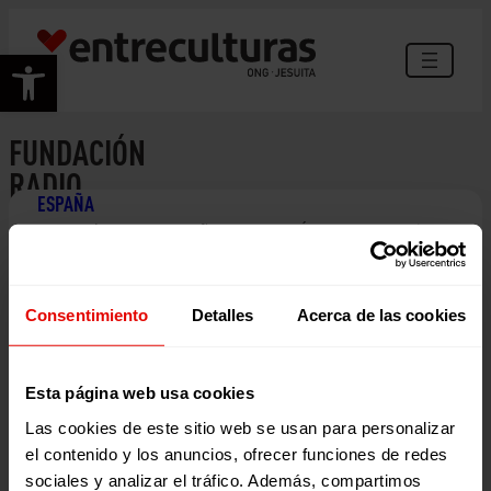
Saltar
al
Abrir barra de herramientas
contenido
FUNDACIÓN
RADIO
ESPAÑA
ECCA
Entreculturas en España CIUDADANÍA GLOBAL Gracias a
CANARIAS
los proyectos de ciudadanía global financiados tanto por
agentes públicos como privados, Entreculturas…
07 noviembre 2023
Consentimiento
Detalles
Acerca de las cookies
Esta página web usa cookies
Las cookies de este sitio web se usan para personalizar
el contenido y los anuncios, ofrecer funciones de redes
sociales y analizar el tráfico. Además, compartimos
C/ Maldonado, 1. Planta 3.