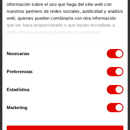
28006 – Madrid
información sobre el uso que haga del sitio web con
nuestros partners de redes sociales, publicidad y análisis
Tlf. 91 590 26 72
web, quienes pueden combinarla con otra información
noticias@entreculturas.org
que les haya proporcionado o que hayan recopilado a
Facebook
X
YouTube
Instagram
LinkedIn
Bluesky
partir del uso que haya hecho de sus servicios.
Selección
Necesarias
de
Únete al equipo
Privacidad
consentimiento
Voluntariado
Accesibilidad
Prensa
Cookies
Preferencias
Aviso legal
Estadística
Página web financiada por el Plan de Recuperación, Transformación y
Resiliencia de España «Next Generation EU»
Marketing