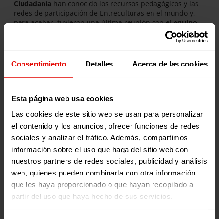
Ciudadanía
han conocido los recursos pedagógicos y las
redes de participación de Entreculturas en el mundo y,
para acabar, tuvieron una última reunión con el
equipo
coordinador
para cuestiones logísticas y administrativas.
¡Ahora están listos y lista para salir al encuentro!
Paloma realizará su voluntariado con Fe y Alegría
Consentimiento
Detalles
Acerca de las cookies
República Dominicana, David se incorporará al equipo de
Fe y Alegría Ecuador y Carlos formará parte del equipo de
Fe y Alegría Chad.
Esta página web usa cookies
Les mandamos nuestro cariño y los mejores deseos para
su experiencia.
Las cookies de este sitio web se usan para personalizar
el contenido y los anuncios, ofrecer funciones de redes
sociales y analizar el tráfico. Además, compartimos
información sobre el uso que haga del sitio web con
Noticias relacionadas:
nuestros partners de redes sociales, publicidad y análisis
web, quienes pueden combinarla con otra información
que les haya proporcionado o que hayan recopilado a
partir del uso que haya hecho de sus servicios.