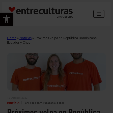
Abrir barra de herramientas
Home
»
Noticias
»
Próximos volpa en República Dominicana,
Ecuador y Chad
12 Octubre 2022
|
Noticia
Participación y ciudadanía global
Próximos volpa en República