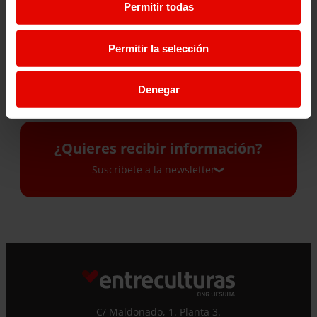
HISTORIA DE MARY EN
OPORTUNIDADES PARA
Permitir todas
SUDÁN DEL SUR
LAS NIÑAS
Permitir la selección
28 Julio 2026
27 Julio 2026
Denegar
¿Quieres recibir información?
Suscríbete a la newsletter
Suscríbete a la newsletter
Si quieres recibir nuestra newsletter mensual
y los correos puntuales en los que te
ofrecemos información, no dejes de completar
este formulario. Al instante, te daremos de
C/ Maldonado, 1. Planta 3.