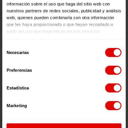
información sobre el uso que haga del sitio web con
sus derechos
nuestros partners de redes sociales, publicidad y análisis
Para ello, necesitamos que la ciudadanía colabore a
web, quienes pueden combinarla con otra información
través de
la firma
por una migración más segura para las
que les haya proporcionado o que hayan recopilado a
mujeres.
partir del uso que haya hecho de sus servicios.
Selección
Noticias relacionadas:
Necesarias
de
consentimiento
Preferencias
Estadística
Marketing
Noticia
Noticia
UNA COLMENA PARA
LA EDUCACIÓN COMO
ABRIR CAMINOS: LA
PROTECCIÓN: CREANDO