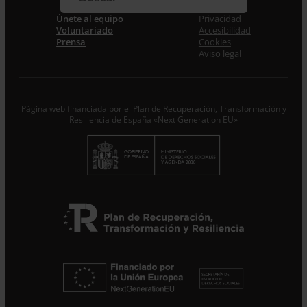
Correo electrónico *
Únete al equipo
Privacidad
Voluntariado
Accesibilidad
Prensa
Cookies
Acepto la
Política de Privacidad
*
Aviso legal
Desde ENTRECULTURAS FE Y ALEGRÍA ESPAÑA
trataremos los datos aportados en calidad de
Responsable del tratamiento con la finalidad de…
Seguir
leyendo
.
Página web financiada por el Plan de Recuperación, Transformación y
Resiliencia de España «Next Generation EU»
Suscribirme