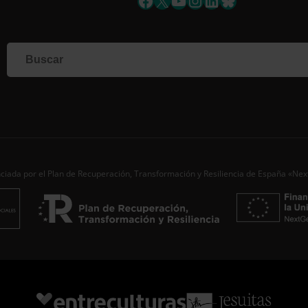
Facebook
X
YouTube
Instagram
LinkedIn
Bluesky
Si qu
corr
info
Al i
dato
Nomb
Apell
Corre
ciada por el Plan de Recuperación, Transformación y Resiliencia de España «Ne
Ac
Desde
aporta
de…
S