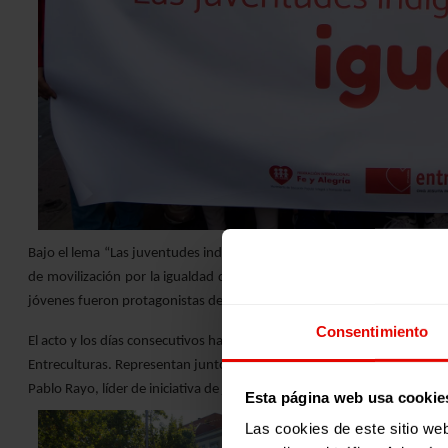
Bajo el lema “Las juventudes indignadas nos movemos por la igualdad”
de movilización por la igualdad de género en el barrio de Ventilla, Ma
jóvenes fueron protagonistas del inicio del Congreso de Fe y Alegría q
Consentimiento
El acto y los días consecutivos han sido una oportunidad de encuentr
Entreculturas. Representan juntos y juntas
una ciudadanía juvenil co
Pablo Rayo, líder de iniciativa de juventudes y ciudadanías: “La Red G
Esta página web usa cookie
Las cookies de este sitio we