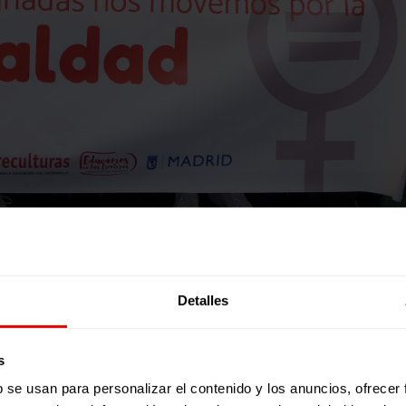
 más de 100 jóvenes integrantes de la Red Generación 21+ y la Red Solidar
drid. Con una marcha acompañada por actuaciones artísticas, lectura de Man
ue este año acoge Entreculturas,
reivindicando la necesidad de construir u
Detalles
o y trabajo conjunto entre jóvenes llegados de Colombia, Argentina, Domin
mprometida con la transformación social que trabaja en red desde sus co
eneración 21+ es una respuesta de las juventudes de Fe y Alegría que busca 
s
vida de las personas y el ambiente”.
b se usan para personalizar el contenido y los anuncios, ofrecer