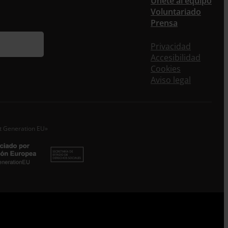
Únete al equipo
Voluntariado
ieres recibir nuestra newsletter mensual y los
Prensa
eos puntuales en los que te ofrecemos
rmación, no dejes de completar este formulario.
Privacidad
nstante, te daremos de alta en nuestra base de
Accesibilidad
s y podrás estar al tanto de todas las novedades.
Cookies
re *
Aviso legal
idos
o electrónico *
xt Generation EU»
epto la
Política de Privacidad
*
 ENTRECULTURAS FE Y ALEGRÍA ESPAÑA trataremos los datos
dos en calidad de Responsable del tratamiento con la finalidad
eguir leyendo
.
Suscribirme