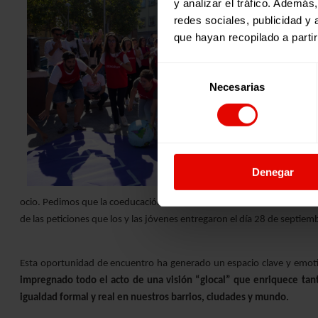
y analizar el tráfico. Ademá
redes sociales, publicidad y
que hayan recopilado a parti
Selección
Necesarias
de
consentimiento
Denegar
ocio. Pedimos que la coeducación se establezca de manera transversal
de las peticiones que los y las jóvenes entregaron el día 28 de septie
Esta oportunidad de encuentro ha generado un espacio clave y emoti
impregnado todo el acto de una visión “glocal” que enriquece tan
igualdad formal y real en nuestros barrios, ciudades y mundo.