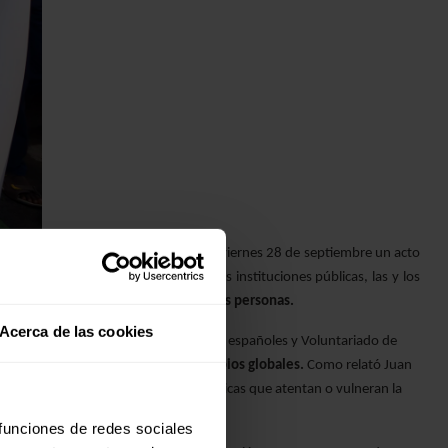
ia de Jóvenes de España lideraron el viernes 28 de septiembre un acto
ifiesto y entrega de peticiones a las instituciones públicas, las y los
n mundo más igualitario para todas las personas.
Acerca de las cookies
icana, Venezuela y Guatemala, jóvenes españoles y Voluntariado de
munidades locales para generar cambios globales.
Como relató Juan
transformar aquellos discursos y prácticas que atentan o vulneran la
 funciones de redes sociales