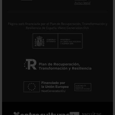
Acepto la
Política de Privacidad
*
Aviso legal
Desde ENTRECULTURAS FE Y ALEGRÍA ESPAÑA
trataremos los datos aportados en calidad de
Responsable del tratamiento con la finalidad de…
Seguir
leyendo
.
Página web financiada por el Plan de Recuperación, Transformación y
Resiliencia de España «Next Generation EU»
Suscribirme