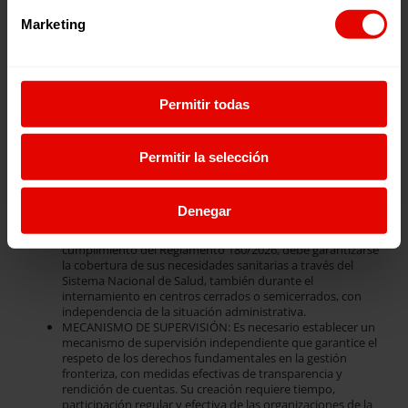
del retorno voluntario. El Plan nacional de implementación
prevé sincronizar el procedimiento fronterizo de asilo con
Marketing
el procedimiento de retorno y acompañar la denegación de
protección internacional de una decisión de retorno. Esto
puede poner en riesgo el examen de otras formas de
protección o residencia y afectar a los derechos
fundamentales y al principio de no devolución (non-
Permitir todas
refoulement).
INFANCIA: La aplicación de estos conceptos puede ir en
contra del interés superior de la infancia. Es necesario
evaluar individualmente el interés superior de cada niña,
Permitir la selección
niño y adolescente y garantizar que sean escuchados y
puedan participar en el procedimiento.
ATENCIÓN SANITARIA: Durante los procesos fronterizos,
Denegar
las personas migrantes deben estar amparadas por la
normativa española en materia de acceso a la salud. En
cumplimiento del Reglamento 180/2026, debe garantizarse
la cobertura de sus necesidades sanitarias a través del
Sistema Nacional de Salud, también durante el
internamiento en centros cerrados o semicerrados, con
independencia de la situación administrativa.
MECANISMO DE SUPERVISIÓN: Es necesario establecer un
mecanismo de supervisión independiente que garantice el
respeto de los derechos fundamentales en la gestión
fronteriza, con medidas efectivas de transparencia y
rendición de cuentas. Su creación requiere tiempo,
participación regular y efectiva de las organizaciones de la