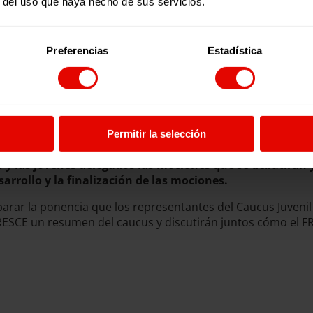
r del uso que haya hecho de sus servicios.
muy imoprtante que las y los jóvenes seamos escuchados 
dicar el derecho a la educación en nuestros países».
Preferencias
Estadística
álogo y una jornada de conocimiento mutuo y de profundiza
l que la campaña ha comenzado a trabajar con los y las jóv
cómo pueden los y las jóvenes participar en la toma de dec
 comenzado con los y las jóvenes dialogando por grupos sob
jóvenes activistas? ¿Qué esperáis de las organizaciones
Permitir la selección
 la Campaña Mundial por la Educación? Además, la camp
s y las jóvenes delegados las mociones que se debatirán
sarrollo y la finalización de las mociones.
parar la ponencia que los representantes del Caucus Juvenil
ESCE un resumen del caucus y discutirán juntos cómo el FRE