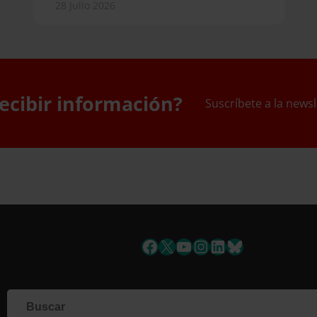
28 Julio 2026
ecibir información?
Suscríbete a la newsl
uscríbete a la newslett
Facebook
X
YouTube
Instagram
LinkedIn
Bluesky
Si qu
corr
info
Al i