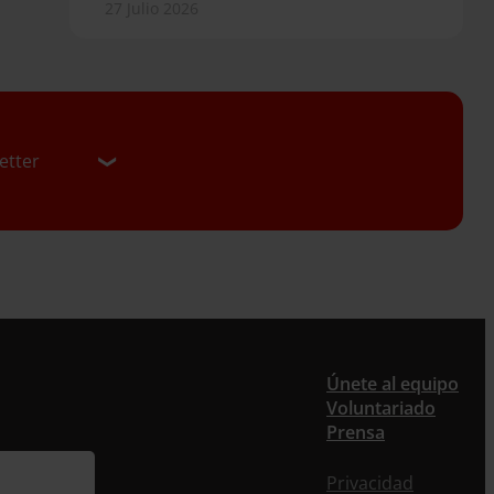
27 Julio 2026
etter
er
Únete al equipo
Voluntariado
ieres recibir nuestra newsletter mensual y los
Prensa
eos puntuales en los que te ofrecemos
rmación, no dejes de completar este formulario.
Privacidad
nstante, te daremos de alta en nuestra base de