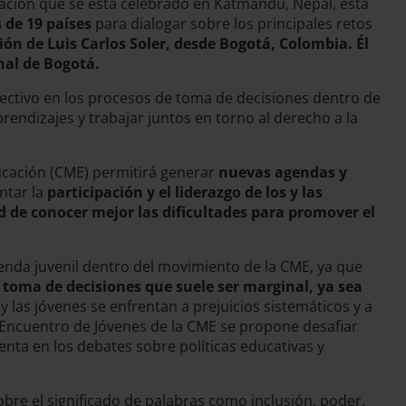
cación que se está celebrado en Katmandú, Nepal, está
 de 19 países
para dialogar sobre los principales retos
ón de Luis Carlos Soler, desde Bogotá, Colombia. Él
onal de Bogotá.
olectivo en los procesos de toma de decisiones dentro de
endizajes y trabajar juntos en torno al derecho a la
ducación (CME) permitirá generar
nuevas agendas y
ntar la
participación y el liderazgo de los y las
ad de conocer mejor las dificultades para promover el
genda juvenil dentro del movimiento de la CME, ya que
a toma de decisiones que suele ser marginal, ya sea
y las jóvenes se enfrentan a prejuicios sistemáticos y a
l Encuentro de Jóvenes de la CME se propone desafiar
enta en los debates sobre políticas educativas y
re el significado de palabras como inclusión, poder,