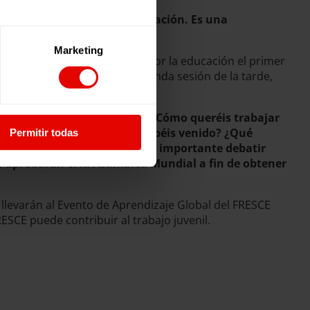
en estos espacio de participación. Es una
Marketing
ción en la campaña mundial por la educación el primer
enes ha sido durante la segunda sesión de la tarde,
isiones de la campaña.
re las siguientes preguntas;
¿Cómo queréis trabajar
 o coaliciones con las que habéis venido? ¿Qué
Permitir todas
aña mundial ha considerado importante debatir
 y aprobarán el la Asamblea Mundial a fin de obtener
 llevarán al Evento de Aprendizaje Global del FRESCE
SCE puede contribuir al trabajo juvenil.