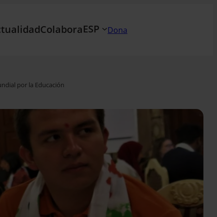
ESP
tualidad
Colabora
Dona
undial por la Educación