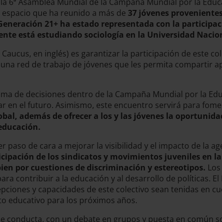
e la 6ª Asamblea Mundial de la Campaña Mundial por la Edu
espacio que ha reunido a más de
37 jóvenes provenientes
eneración 21+ ha estado representada con la participaci
mente está estudiando sociología en la Universidad Naci
 Caucus, en inglés) es garantizar la participación de este c
na red de trabajo de jóvenes que les permita compartir apr
 toma de decisiones dentro de la Campaña Mundial por la E
r en el futuro. Asimismo, este encuentro servirá para fome
lobal, además de ofrecer a los y las jóvenes la oportunid
 educación.
r paso de cara a mejorar la visibilidad y el impacto de la a
icipación de los sindicatos y movimientos juveniles en l
bien por cuestiones de discriminación y estereotipos.
Los 
 contribuir a la educación y al desarrollo de políticas. E
cepciones y capacidades de este colectivo sean tenidas en cu
nto educativo para los próximos años.
e conducta, con un debate en grupos y puesta en común sob