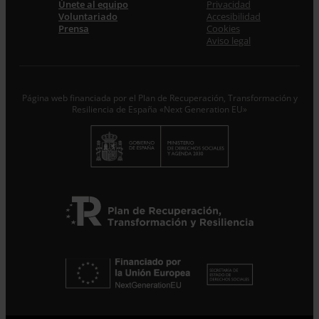
Únete al equipo
Privacidad
Voluntariado
Accesibilidad
Prensa
Cookies
Acepto la
Política de Privacidad
*
Aviso legal
Desde ENTRECULTURAS FE Y ALEGRÍA ESPAÑA
trataremos los datos aportados en calidad de
Responsable del tratamiento con la finalidad de…
Seguir
leyendo
.
Página web financiada por el Plan de Recuperación, Transformación y
Resiliencia de España «Next Generation EU»
Suscribirme