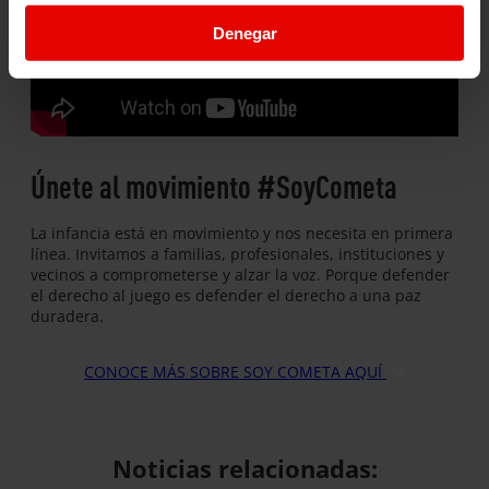
Denegar
Únete al movimiento #SoyCometa
La infancia está en movimiento y nos necesita en primera
línea. Invitamos a familias, profesionales, instituciones y
vecinos a comprometerse y alzar la voz. Porque defender
el derecho al juego es defender el derecho a una paz
duradera.
CONOCE MÁS SOBRE SOY COMETA AQUÍ
Noticias relacionadas: