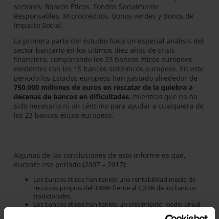
sectores: Bancos Éticos, Fondos Socialmente
Responsables, Microcréditos, Bonos verdes y Bonos de
Impacto Social.
La primera parte del estudio hace un especial análisis del
sector bancario en los últimos diez años de crisis
financiera, comparando los 23 bancos éticos europeos
existentes con los 15 bancos sistémicos europeos. En este
período los Estados europeos han gastado alrededor de
750.000 millones de euros en rescatar de la quiebra a
decenas de bancos en dificultades
, mientras que no ha
sido necesario ni un céntimo para ayudar a cualquiera de
los 23 bancos éticos europeos.
Algunas de las conclusiones de este informe es que,
durante ese período (2007 – 2017):
Los bancos éticos han tenido una rentabilidad media de
recursos propios del 3,98% frente al 1,23% de los bancos
tradicionales.
Los bancos éticos han tenido un crecimiento medio anual
de préstamos del +11%, frente al +0,94% de los bancos