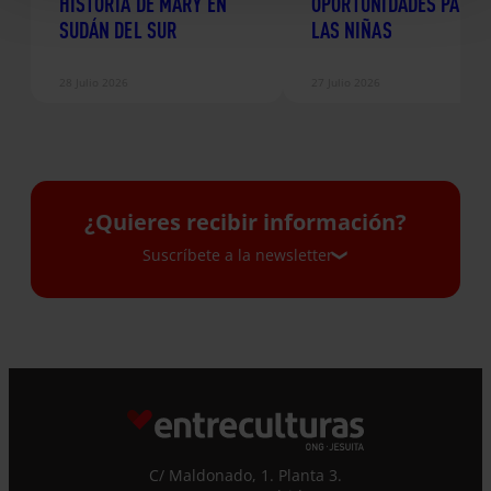
HISTORIA DE MARY EN
OPORTUNIDADES PARA
SUDÁN DEL SUR
LAS NIÑAS
28 Julio 2026
27 Julio 2026
¿Quieres recibir información?
Suscríbete a la newsletter
Suscríbete a la newsletter
Si quieres recibir nuestra newsletter mensual
y los correos puntuales en los que te
ofrecemos información, no dejes de completar
este formulario. Al instante, te daremos de
C/ Maldonado, 1. Planta 3.
alta en nuestra base de datos y podrás estar