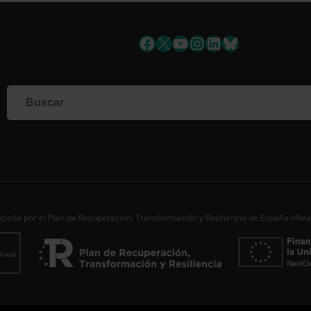
Facebook
X
YouTube
Instagram
LinkedIn
Bluesky
Si qu
corr
info
Al i
dato
Nomb
Apell
Corre
ciada por el Plan de Recuperación, Transformación y Resiliencia de España «Ne
Ac
Desde
aporta
de…
S