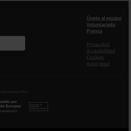
Únete al equipo
Voluntariado
ieres recibir nuestra newsletter mensual y los
Prensa
eos puntuales en los que te ofrecemos
rmación, no dejes de completar este formulario.
Privacidad
nstante, te daremos de alta en nuestra base de
Accesibilidad
s y podrás estar al tanto de todas las novedades.
Cookies
re *
Aviso legal
idos
o electrónico *
xt Generation EU»
epto la
Política de Privacidad
*
 ENTRECULTURAS FE Y ALEGRÍA ESPAÑA trataremos los datos
dos en calidad de Responsable del tratamiento con la finalidad
eguir leyendo
.
Suscribirme