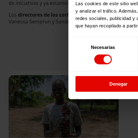
de iniciativas y ya estamos preparando la segunda edició
Las cookies de este sitio we
y analizar el tráfico. Ademá
Los
directores de los cortometrajes
fueron: Lora Ivanov
redes sociales, publicidad y
Vanessa Semprun y Sandra Marcos.
que hayan recopilado a parti
Selección
Necesarias
de
consentimiento
Denegar