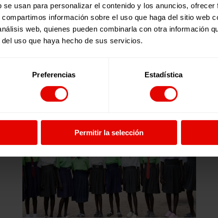
n del festival”.
b se usan para personalizar el contenido y los anuncios, ofrecer
s, compartimos información sobre el uso que haga del sitio web 
a Abadjieva, Ilyan Dimitrov Parigvozdev, Chiara Sellitto, Na
 análisis web, quienes pueden combinarla con otra información q
r del uso que haya hecho de sus servicios.
Preferencias
Estadística
Noticias relacionadas:
Permitir la selección