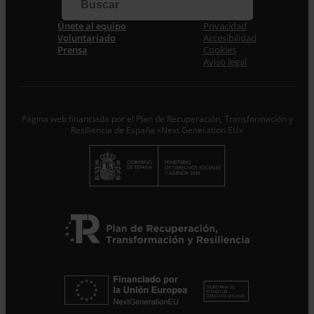
Únete al equipo
Privacidad
Acepto la
Política de Privacidad
*
Voluntariado
Accesibilidad
Desde ENTRECULTURAS FE Y ALEGRÍA ESPAÑA
Prensa
Cookies
trataremos los datos aportados en calidad de
Aviso legal
Responsable del tratamiento con la finalidad de…
Seguir
leyendo
.
Suscribirme
Página web financiada por el Plan de Recuperación, Transformación y
Resiliencia de España «Next Generation EU»