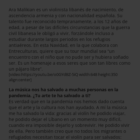
Ara Malikian es un violinista libanés de nacimiento, de
ascendencia armenia y con nacionalidad española. Su
talento fue reconocido tempranamente, a los 12 años de
edad, a pesar de las difíciles circunstancias que la guerra
civil libanesa le obligó a vivir, forzándole incluso a
estudiar durante largos periodos en los refugios
antiaéreos. En esta Navidad, en la que colabora con
Entreculturas, quiere que su tour mundial sea “un
encuentro con el niño que no pude ser y hubiera soñado
ser. Es un homenaje a esos seres que son tan libres como
un pájaro libre”.
[video:https://youtu.be/o0GYdBZ-5iQ width:648 height:350
align:center]
La música nos ha salvado a muchas personas en la
pandemia. ¿Tu arte te ha salvado a ti?
Es verdad que en la pandemia nos hemos dado cuenta
que el arte y la cultura nos han ayudado. A mí la música
me ha salvado la vida: gracias al violín he podido viajar,
he podido dejar el Líbano en un momento muy difícil,
cuando era imposible dejarlo y sobrevivir. He podido vivir
de ella. Pero también creo que no todos los migrantes o
refugiados necesitan tocar el violín para ser salvados: