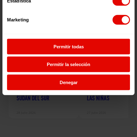
Estadística
Noticias relacionadas:
Marketing
Permitir todas
Permitir la selección
Noticia
Noticia
UNA COLMENA PARA
LA EDUCACIÓN COMO
ABRIR CAMINOS: LA
PROTECCIÓN: CREANDO
Denegar
HISTORIA DE MARY EN
OPORTUNIDADES PARA
SUDÁN DEL SUR
LAS NIÑAS
28 Julio 2026
27 Julio 2026