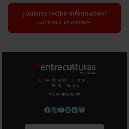
¿Quieres recibir información?
Suscríbete a la newsletter
Suscríbete a la newsletter
Si quieres recibir nuestra newsletter mensual
y los correos puntuales en los que te
ofrecemos información, no dejes de completar
este formulario. Al instante, te daremos de
C/ Maldonado, 1. Planta 3.
alta en nuestra base de datos y podrás estar
28006 – Madrid
al tanto de todas las novedades.
Nombre *
Tlf. 91 590 26 72
noticias@entreculturas.org
Facebook
X
YouTube
Instagram
LinkedIn
Bluesky
Apellidos
Correo electrónico *