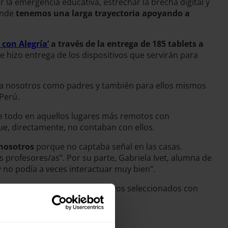
la emergencia educativa, estrechar la brecha digital y
nde
tenemos una larga trayectoria apoyando a
con Alegría’
a través de la entrega de 185 tablets a
e hizo entrega de los dispositivos que servirán para
para nosotros como padres y también para ellos mismos
 Perú.
e todo en aquellos lugares más remotos con
que, directamente, no contaban con ellos.
 nosotros
porque no captaba señal en las casas.
s profesores/as”. Por su parte, Gabriela Ivet, alumna de
y no podía a veces interactuar muy bien”.
plicaciones y recursos educativos seleccionados con