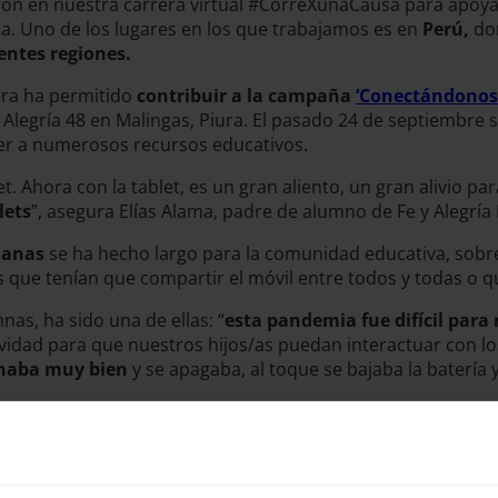
ron en nuestra carrera virtual #CorreXunaCausa para apoyar 
. Uno de los lugares en los que trabajamos es en
Perú,
do
rentes regiones.
era ha permitido
contribuir a la campaña
‘Conectándonos 
 Alegría 48 en Malingas, Piura. El pasado 24 de septiembre s
der a numerosos recursos educativos.
. Ahora con la tablet, es un gran aliento, un gran alivio 
lets
”, asegura Elías Alama, padre de alumno de Fe y Alegría
manas
se ha hecho largo para la comunidad educativa, sobr
ias que tenían que compartir el móvil entre todos y todas o 
as, ha sido una de ellas: “
esta pandemia fue difícil para
ividad para que nuestros hijos/as puedan interactuar con lo
ionaba muy bien
y se apagaba, al toque se bajaba la batería 
r las clases online, sino que además contienen programas, a
l estudiante.