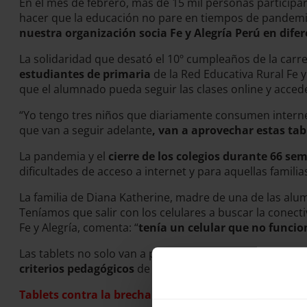
En el mes de febrero, más de 15 mil personas participa
hacer que la educación no pare en tiempos de pandemia
nuestra organización socia Fe y Alegría Perú en dife
La solidaridad que desató el 10º cumpleaños de la carr
estudiantes de primaria
de la Red Educativa Rural Fe y
que el alumnado pueda seguir las clases online y acce
“Yo tengo tres niños que diariamente consumen internet
que van a seguir adelante
, van a aprovechar estas tab
La pandemia y el
cierre de los colegios durante 66 se
dificultades de acceso a internet y para aquellas famil
La familia de Diana Katherine, madre de una de las alumn
Teníamos que salir con los celulares a buscar la conect
Fe y Alegría, comenta: “
tenía un celular que no func
Las tablets no solo van a permitir al alumnado a segui
criterios pedagógicos
de acuerdo al nivel educativo de
Tablets contra la brecha digital