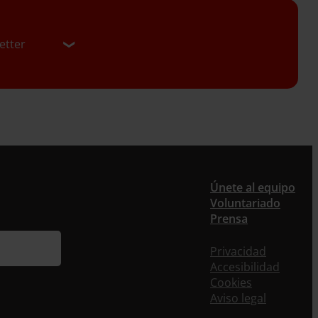
etter
er
Únete al equipo
Voluntariado
ieres recibir nuestra newsletter mensual y los
Prensa
eos puntuales en los que te ofrecemos
rmación, no dejes de completar este formulario.
Privacidad
nstante, te daremos de alta en nuestra base de
Accesibilidad
s y podrás estar al tanto de todas las novedades.
Cookies
re *
Aviso legal