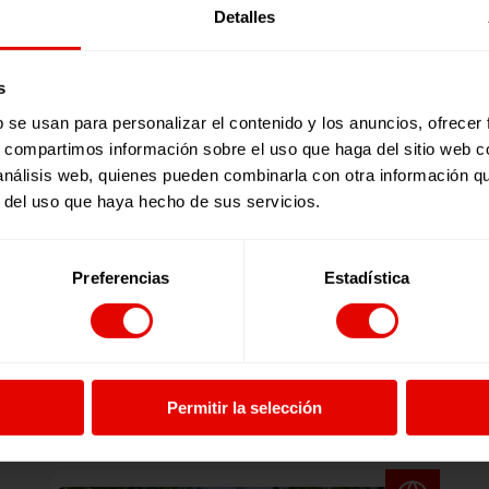
Detalles
articipación de P. Ernesto Cavassa, S.J., director general de 
te, alcalde de la Municipalidad de Tambogrande, y Felipe Y
diantes acompañados de sus padres y madres.
s
as personas que participaron en esta carrera solidaria, tant
b se usan para personalizar el contenido y los anuncios, ofrecer
con quienes más necesitan
. Gracias a ellos podemos segui
s, compartimos información sobre el uso que haga del sitio web 
 análisis web, quienes pueden combinarla con otra información q
r del uso que haya hecho de sus servicios.
ación contribuya a contrarrestar el retraso que la pandemi
sí, es su contenido: los
recursos pedagógicos sistematiz
etencias en niñas y niños”, aseguró.
Preferencias
Estadística
91 tablets
distribuidas en instituciones educativas ubicadas
Noticias relacionadas:
Permitir la selección