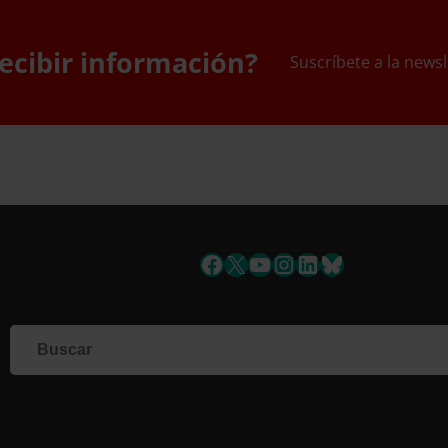
ecibir información?
Suscríbete a la newsl
uscríbete a la newslett
Facebook
X
YouTube
Instagram
LinkedIn
Bluesky
Si qu
corr
info
Al i
dato
Nomb