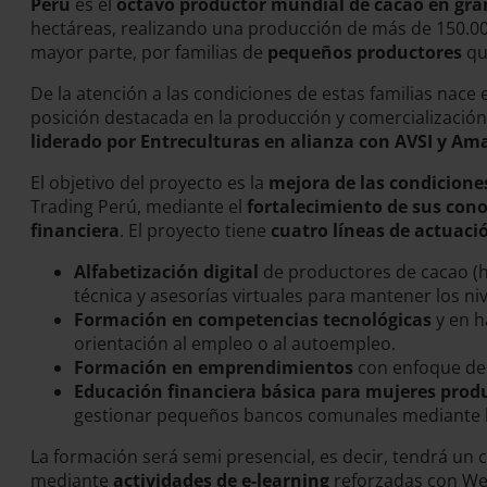
Perú
es el
octavo productor mundial de cacao en gra
hectáreas, realizando una producción de más de 150.000
mayor parte, por familias de
pequeños productores
qu
De la atención a las condiciones de estas familias nace 
posición destacada en la producción y comercialización
liderado por Entreculturas en alianza con AVSI y A
El objetivo del proyecto es la
mejora de las condiciones
Trading Perú, mediante el
fortalecimiento de sus con
financiera
. El proyecto tiene
cuatro líneas de actuac
Alfabetización digital
de productores de cacao (ho
técnica y asesorías virtuales para mantener los n
Formación en competencias tecnológicas
y en h
orientación al empleo o al autoempleo.
Formación en emprendimientos
con enfoque de 
Educación financiera básica para mujeres prod
gestionar pequeños bancos comunales mediante l
La formación será semi presencial, es decir, tendrá un 
mediante
actividades de e-learning
reforzadas con Webi