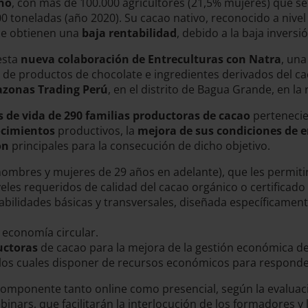
no
, con más de 100.000 agricultores (21,5% mujeres) que se
 toneladas (año 2020). Su cacao nativo, reconocido a nivel 
e obtienen una
baja rentabilidad
, debido a la baja invers
esta
nueva colaboración de Entreculturas con Natra
, una
 de productos de chocolate e ingredientes derivados del c
mazonas Trading Perú
, en el distrito de Bagua Grande, en l
 de vida de 290 familias productoras de cacao
perteneci
ocimientos
productivos, la
mejora de sus condiciones de 
ión
principales para la consecución de dicho objetivo.
mbres y mujeres de 29 años en adelante), que les permitirá
iveles requeridos de calidad del cacao orgánico o certifica
abilidades básicas y transversales, diseñada específicament
economía circular.
uctoras
de cacao para la mejora de la gestión económica d
os cuales disponer de recursos económicos para responde
componente tanto online como presencial, según la evaluació
nars, que facilitarán la interlocución de los formadores y l