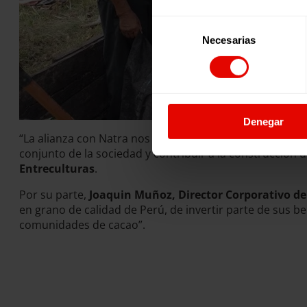
Selección
Necesarias
de
consentimiento
Denegar
“La alianza con Natra nos recuerda la importancia de i
conjunto de la sociedad y contribuir a la construcción
Entreculturas
.
Por su parte,
Joaquin Muñoz, Director Corporativo de
en grano de calidad de Perú, de invertir parte de sus 
comunidades de cacao”.