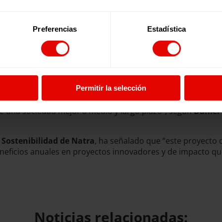
Preferencias
Estadística
Permitir la selección
mpulsar alianzas con sentido enfocadas a corresponder a los
 de una sociedad mejor a medio y largo plazo”, según
Daniel 
 Sostenibilidad de Natra
, ha señalado que “este proyecto 
beneficios anuales en proyectos innovadores y de impacto qu
Noticias relacionadas: