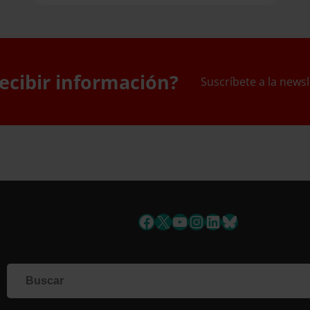
ecibir información?
Suscríbete a la newsl
uscríbete a la newslett
Facebook
X
YouTube
Instagram
LinkedIn
Bluesky
Si qu
corr
info
Al i
dato