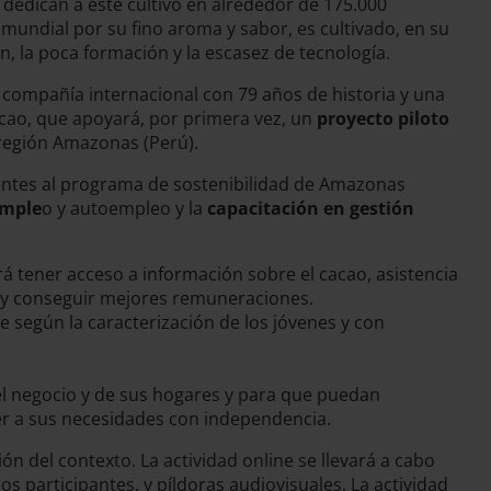
 dedican a este cultivo en alrededor de 175.000
mundial por su fino aroma y sabor, es cultivado, en su
ión, la poca formación y la escasez de tecnología.
 compañía internacional con 79 años de historia y una
acao, que apoyará, por primera vez, un
proyecto piloto
a región Amazonas (Perú).
entes al programa de sostenibilidad de Amazonas
emple
o y autoempleo y la
capacitación en gestión
 tener acceso a información sobre el cacao, asistencia
do y conseguir mejores remuneraciones.
e según la caracterización de los jóvenes y con
el negocio y de sus hogares y para que puedan
r a sus necesidades con independencia.
n del contexto. La actividad online se llevará a cabo
os participantes, y píldoras audiovisuales. La actividad