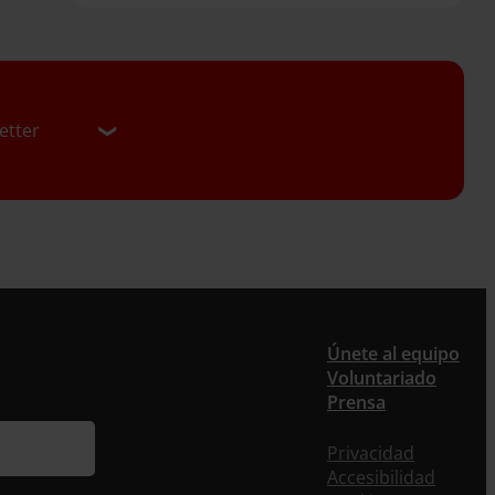
etter
er
Únete al equipo
Voluntariado
ieres recibir nuestra newsletter mensual y los
Prensa
eos puntuales en los que te ofrecemos
rmación, no dejes de completar este formulario.
Privacidad
nstante, te daremos de alta en nuestra base de
Accesibilidad
s y podrás estar al tanto de todas las novedades.