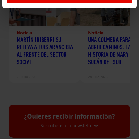
Noticia
Noticia
MARTÍN IRIBERRI SJ
UNA COLMENA PARA
RELEVA A LUIS ARANCIBIA
ABRIR CAMINOS: LA
AL FRENTE DEL SECTOR
HISTORIA DE MARY EN
SOCIAL
SUDÁN DEL SUR
29 Julio 2026
28 Julio 2026
¿Quieres recibir información?
Suscríbete a la newsletter