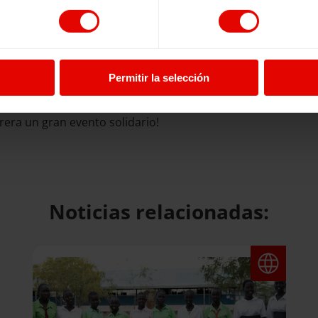
odemos garantizar que más niños y niñas en emergencia te
nes fiscales del 40%-50% según la Ley de Mecenazgo.
Permitir la selección
ayudaremos a encontrar la mejor forma de participar. Vuestr
era un gran evento solidario!
Noticias relacionadas: