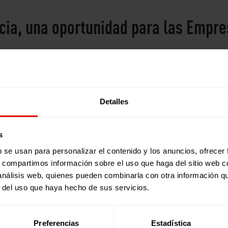
ncia, una oportunidad para las Empr
olidario a favor de la educación en España, con la partici
esta iniciativa que, además de promover la solidaridad, pu
abajo y fortaleciendo su compromiso con causas sociales.
Detalles
n grano de arena
s
 la diferencia apoyando la organización del evento. Ofrece
b se usan para personalizar el contenido y los anuncios, ofrecer
es de trabajo en equipo y liderazgo, mientras colaboran en l
s, compartimos información sobre el uso que haga del sitio web 
 análisis web, quienes pueden combinarla con otra información q
 una causa solidaria junto a sus familiares y amistades. Así
r del uso que haya hecho de sus servicios.
ción de miles de niños y niñas.
icación para multiplicar el impacto de la carrera. Compartid
sumarse.
Preferencias
Estadística