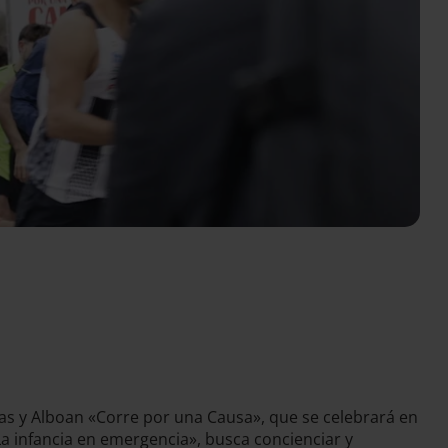
ras y Alboan «Corre por una Causa», que se celebrará en
a infancia en emergencia», busca concienciar y