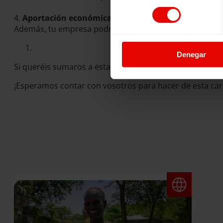
consentimiento
4.
Aportación económica
: Con ayuda de tu empresa, p
Además, tu empresa podrá beneficiarse de desgravacio
Denegar
Si queréis sumaros a esta iniciativa, escribidnos y os 
¡Esperamos contar con vosotros para hacer de esta carr