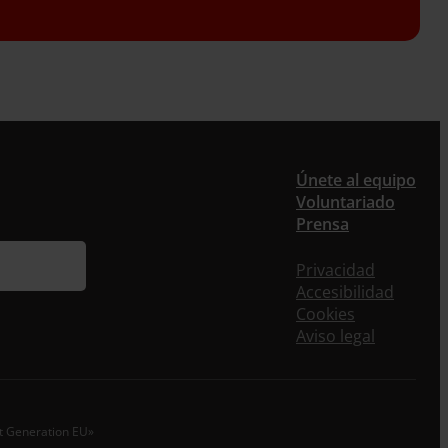
Únete al equipo
ieres recibir nuestra newsletter mensual y los
Voluntariado
eos puntuales en los que te ofrecemos
Prensa
rmación, no dejes de completar este formulario.
nstante, te daremos de alta en nuestra base de
Privacidad
s y podrás estar al tanto de todas las novedades.
Accesibilidad
Cookies
re *
Aviso legal
idos
o electrónico *
xt Generation EU»