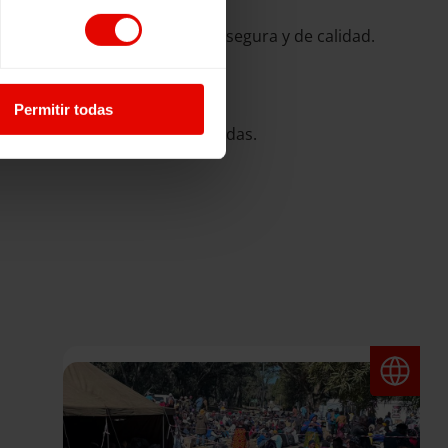
ngan acceso a una educación segura y de calidad.
Permitir todas
a implicación puede cambiar vidas.