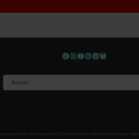
Suscríbete a la newsletter
Facebook
X
YouTube
Instagram
LinkedIn
Bluesky
Si qu
corr
info
Al i
dato
Nomb
Apell
Corre
ciada por el Plan de Recuperación, Transformación y Resiliencia de España «Ne