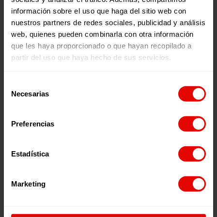
personas desplazadas y afectadas por esta crisis.>
información sobre el uso que haga del sitio web con
nuestros partners de redes sociales, publicidad y análisis
NECESITAMOS TU AYUDA
web, quienes pueden combinarla con otra información
que les haya proporcionado o que hayan recopilado a
partir del uso que haya hecho de sus servicios.
Selección
Noticias relacionadas:
Necesarias
de
consentimiento
Preferencias
Estadística
Marketing
Noticia
Noticia
UNA COLMENA PARA
LA EDUCACIÓN COMO