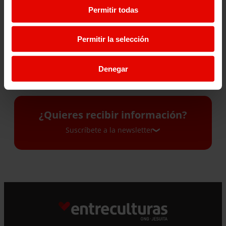
ABRIR CAMINOS: LA
PROTECCIÓN: CREANDO
Permitir todas
HISTORIA DE MARY EN
OPORTUNIDADES PARA
SUDÁN DEL SUR
LAS NIÑAS
Permitir la selección
28 Julio 2026
27 Julio 2026
Denegar
¿Quieres recibir información?
Suscríbete a la newsletter
Suscríbete a la newsletter
Si quieres recibir nuestra newsletter mensual
y los correos puntuales en los que te