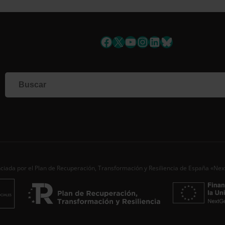
uscríbete a la newslett
Facebook
X
YouTube
Instagram
LinkedIn
Bluesky
Si qu
corr
info
Al i
dato
Nomb
Apell
Corre
ciada por el Plan de Recuperación, Transformación y Resiliencia de España «Ne
Ac
Desde
aporta
de…
S