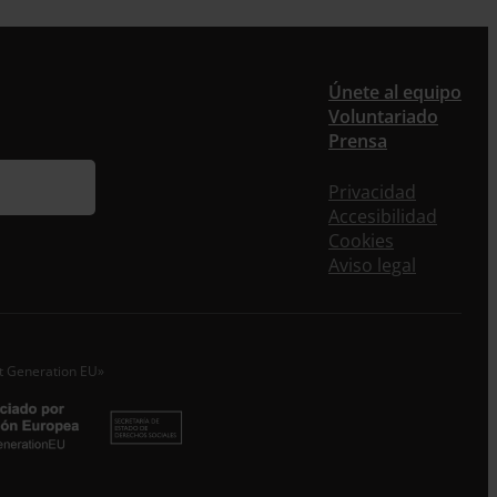
er
Únete al equipo
Voluntariado
ieres recibir nuestra newsletter mensual y los
Prensa
eos puntuales en los que te ofrecemos
rmación, no dejes de completar este formulario.
Privacidad
nstante, te daremos de alta en nuestra base de
Accesibilidad
s y podrás estar al tanto de todas las novedades.
Cookies
re *
Aviso legal
idos
o electrónico *
xt Generation EU»
epto la
Política de Privacidad
*
 ENTRECULTURAS FE Y ALEGRÍA ESPAÑA trataremos los datos
dos en calidad de Responsable del tratamiento con la finalidad
eguir leyendo
.