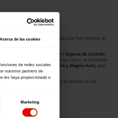
y social agravada por el terremoto que hizo temblar el
Acerca de las cookies
ulturas como socio principal, son
lugares de cuidado
,
mas) y donde, en la mayoría de los casos, se convierte
 funciones de redes sociales
onforman la gran familia de Fe y Alegría Haití,
que
con nuestros partners de
ue les haya proporcionado o
a importancia de la educación. Ya ha estado en las
Marketing