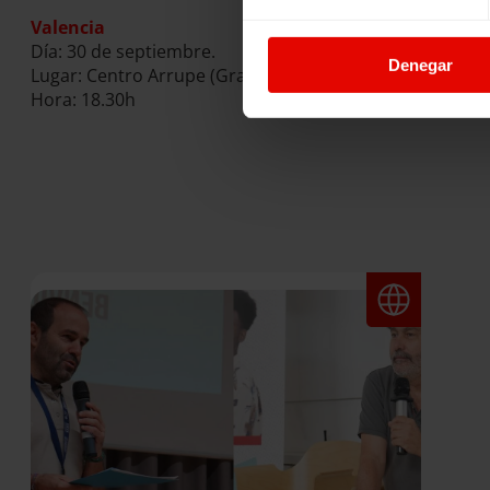
Valencia
Día: 30 de septiembre.
Denegar
Lugar: Centro Arrupe (Gran Vía Fernando El Católico, 78
Hora: 18.30h