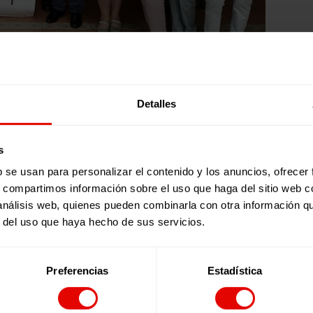
n un país que enfrenta una grave crisis económica, política 
Detalles
organización social Fe y Alegría Haití, apoyadas por Entrec
s
guro para los niños y niñas (especialmente para estas últi
b se usan para personalizar el contenido y los anuncios, ofrecer
del día. En total,
4.500 estudiantes y uno 230 docentes c
rno familiar.
s, compartimos información sobre el uso que haga del sitio web 
 análisis web, quienes pueden combinarla con otra información q
 visita estos días para acercarnos a la realidad de Haití y l
r del uso que haya hecho de sus servicios.
más. Toma nota:
Preferencias
Estadística
nacio, 2).