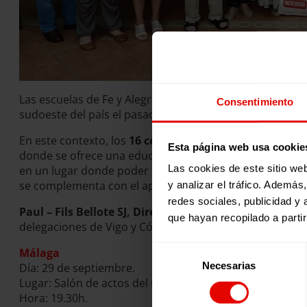
Las escuelas de Fe y Alegría en Haití son oasis de paz e
Consentimiento
sudoeste del país el pasado mes de agosto.
En este contexto, los
16 centros educativos
de nuestra 
Esta página web usa cookie
donde se ofrece una educación de calidad, un entorno se
Las cookies de este sitio we
en un lugar donde poder tomar la única comida decente 
se complementa con el apoyo constante de todo su ento
y analizar el tráfico. Ademá
redes sociales, publicidad y
Paul – Fils Bellote SJ, Director de Fe y Alegría Haití
nos
que hayan recopilado a parti
delegaciones de Vigo y Córdoba y visitará dos lugares 
Selección
Málaga
Necesarias
de
Día: 29 de septiembre.
Lugar: Salón de actos del Centro Arrupe (Plaza de San Ig
consentimiento
Hora: 19.30h.