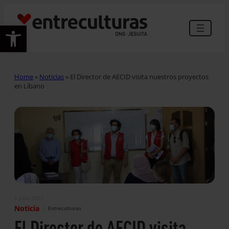
Abrir barra de herramientas
Home
»
Noticias
»
El Director de AECID visita nuestros proyectos
en Líbano
5 Julio 2022
|
Noticia
Entreculturas
El Director de AECID visita