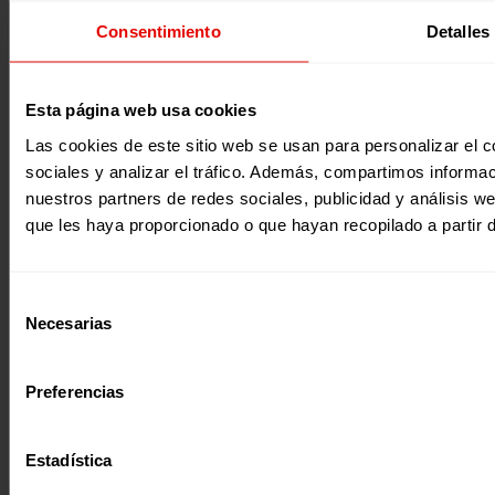
Únete al equipo
Privacidad
Acepto la
Política de Privacidad
*
Voluntariado
Accesibilidad
Desde ENTRECULTURAS FE Y ALEGRÍA ESPAÑA
Consentimiento
Detalles
Prensa
Cookies
trataremos los datos aportados en calidad de
Aviso legal
Responsable del tratamiento con la finalidad de…
Seguir
leyendo
.
Esta página web usa cookies
Suscribirme
Las cookies de este sitio web se usan para personalizar el c
Página web financiada por el Plan de Recuperación, Transformación y
Resiliencia de España «Next Generation EU»
sociales y analizar el tráfico. Además, compartimos informac
nuestros partners de redes sociales, publicidad y análisis 
que les haya proporcionado o que hayan recopilado a partir 
Selección
Necesarias
de
consentimiento
Preferencias
Estadística