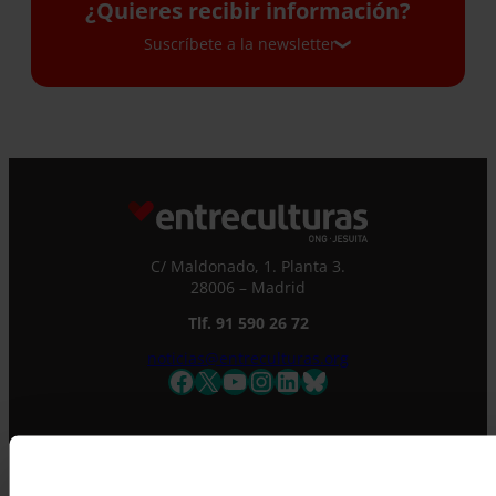
¿Quieres recibir información?
Suscríbete a la newsletter
Suscríbete a la newsletter
Si quieres recibir nuestra newsletter mensual
y los correos puntuales en los que te
ofrecemos información, no dejes de completar
este formulario. Al instante, te daremos de
C/ Maldonado, 1. Planta 3.
alta en nuestra base de datos y podrás estar
28006 – Madrid
al tanto de todas las novedades.
Nombre *
Tlf. 91 590 26 72
noticias@entreculturas.org
Facebook
X
YouTube
Instagram
LinkedIn
Bluesky
Apellidos
Correo electrónico *