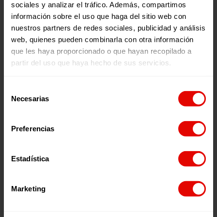
A pesar de todas las dificultades, Dr. Tayal tiene la mirada
sociales y analizar el tráfico. Además, compartimos
puesta en los Juegos Olímpicos. Su historia, su talento,
información sobre el uso que haga del sitio web con
nos demuestra que
el deporte puede curar
, puede
hacerte crecer física e intelectualmente e impulsarte para
nuestros partners de redes sociales, publicidad y análisis
estar más cerca de cumplir tus sueños.
web, quienes pueden combinarla con otra información
que les haya proporcionado o que hayan recopilado a
partir del uso que haya hecho de sus servicios.
Selección
Necesarias
de
Noticias relacionadas:
consentimiento
Preferencias
Estadística
Marketing
Noticia
Noticia