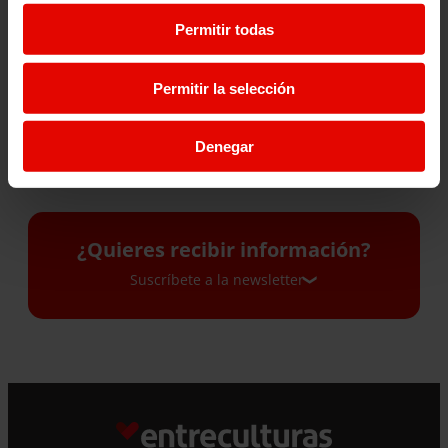
UNA COLMENA PARA
LA EDUCACIÓN COMO
ABRIR CAMINOS: LA
PROTECCIÓN: CREANDO
Permitir todas
HISTORIA DE MARY EN
OPORTUNIDADES PARA
SUDÁN DEL SUR
LAS NIÑAS
Permitir la selección
28 Julio 2026
27 Julio 2026
Denegar
¿Quieres recibir información?
Suscríbete a la newsletter
Suscríbete a la newsletter
Si quieres recibir nuestra newsletter mensual
y los correos puntuales en los que te