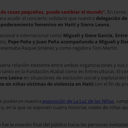
ndo cosas pequeñas, puede cambiar el mundo“.
En torno a
ra acudir al concierto solidario que nuestra
delegación de
mpoderamiento femenino en Haití y Sierra Leona.
nacional e internacional como
Migueli y Gene García, Entre
eta,
Pepe Peña y Juan Peña acompañando a Migueli y D
resentaba Raquel Jiménez y como regidora Toni Martín.
buena relación existente entre ambas organizaciones y sus c
tanto en la Fundación Atabal como en Entreculturas. El conc
erra Leona
en situaciones de exclusión social y explotación 
bo en niñas víctimas de violencia en Haití
con el fin de p
es pudieron nuestra
exposición de La Luz de las Niñas
, camp
ca, en la que se exponen cuatro historias reales de niñas qu
o fue la ovación final del público hacia las personas invitad