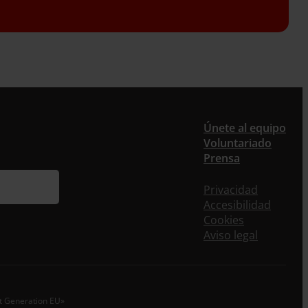
er
Únete al equipo
Voluntariado
ieres recibir nuestra newsletter mensual y los
Prensa
eos puntuales en los que te ofrecemos
rmación, no dejes de completar este formulario.
Privacidad
nstante, te daremos de alta en nuestra base de
Accesibilidad
s y podrás estar al tanto de todas las novedades.
Cookies
re *
Aviso legal
idos
o electrónico *
xt Generation EU»