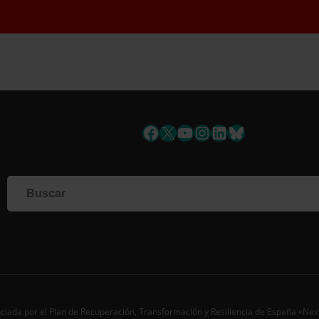
uscríbete a la newslett
Facebook
X
YouTube
Instagram
LinkedIn
Bluesky
Si qu
corr
info
Al i
dato
Nomb
Apell
Corre
ciada por el Plan de Recuperación, Transformación y Resiliencia de España «Ne