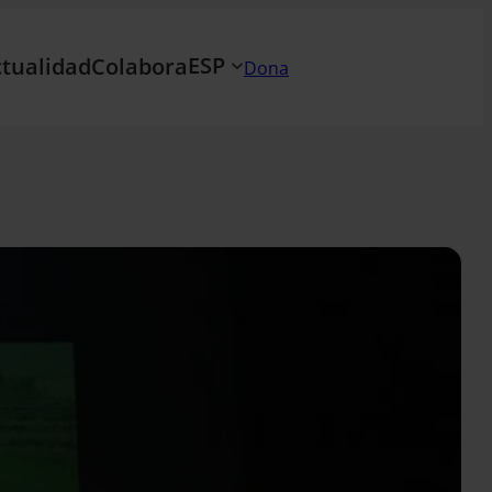
ESP
tualidad
Colabora
Dona