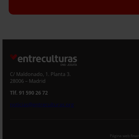
S
C/ Maldonado, 1. Planta 3.
28006 – Madrid
Tlf. 91 590 26 72
noticias@entreculturas.org
Página web finan