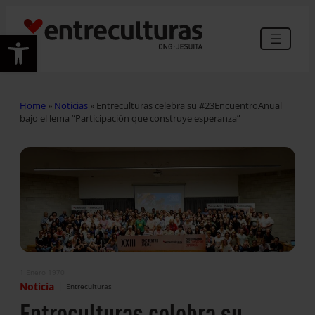
Abrir barra de herramientas
Home
»
Noticias
»
Entreculturas celebra su #23EncuentroAnual
bajo el lema “Participación que construye esperanza”
1 Enero 1970
|
Noticia
Entreculturas
Entreculturas celebra su