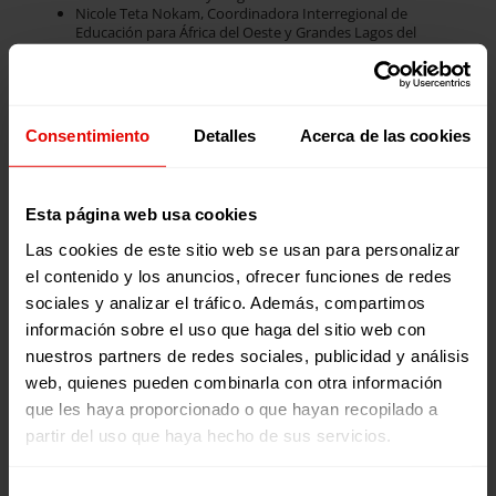
Nicole Teta Nokam, Coordinadora Interregional de
Educación para África del Oeste y Grandes Lagos del
Servicio Jesuita a Refugiados.
Margaret López, Directora Departamental de Fe y Alegría
Chuquisaca, en Bolivia.
Modera: Elisa Orbañanos, Técnica de Proyectos de
Cooperación en Entreculturas.
Consentimiento
Detalles
Acerca de las cookies
Viernes 2 de octubre:
Esta página web usa cookies
18:00-18:45: Ponencia ‘Educación en emergencias’
Las cookies de este sitio web se usan para personalizar
Francisco Rey, Codirector del Instituto de Estudios sobre
el contenido y los anuncios, ofrecer funciones de redes
Conflictos y Acción Humanitaria (IECAH).
sociales y analizar el tráfico. Además, compartimos
información sobre el uso que haga del sitio web con
19:15-20:15 Mesa redonda ‘Educación en emergencia:
nuestros partners de redes sociales, publicidad y análisis
retos y desafíos del presente para mejorar el futuro’
web, quienes pueden combinarla con otra información
Gehiomara Cedeño, Subdirectora de Fe y Alegría Ecuador.
que les haya proporcionado o que hayan recopilado a
Ousmane N’Gaide, Director del Servicio Jesuita a Refugiados
partir del uso que haya hecho de sus servicios.
Burundi.
Francisco Rey, Codirector del Instituto de Estudios sobre
Conflictos y Acción Humanitaria (IECAH).
Selección