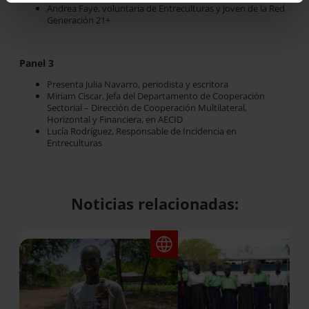
Andrea Faye, voluntaria de Entreculturas y joven de la Red
Generación 21+
Panel 3​
Presenta Julia Navarro, periodista y escritora
Miriam Ciscar, Jefa del Departamento de Cooperación
Sectorial – Dirección de Cooperación Multilateral,
Horizontal y Financiera, en AECID
Lucía Rodríguez, Responsable de Incidencia en
Entreculturas
Noticias relacionadas: